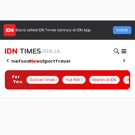
Baca artikel
IDN Times
lainnya di IDN App
Install
JOGJA
Home
Food
News
Sport
Travel
For
Soccer Times
Yuk Pilih !
Iklanin di IDN
INSI
You