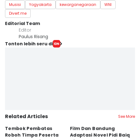
Musisi
Yogyakarta
kewarganegaraan
WNI
Divert me
Editorial Team
Editor
Paulus Risang
Tonton lebih seru di
Related Articles
See More
Tembok Pembatas
Film Dan Bandung
P
Roboh Timpa Peserta
Adaptasi Novel Pidi Baiq
W