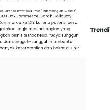
n
rce, Sarah Holloway. (IDN Times/Herlambang Jati Kusumo)
COO) BoxCommerce, Sarah Holloway,
ommerce ke DIY karena potensi besar
Trend
ngatakan Jogja menjadi bagian yang
an bisnis di Indonesia. “Saya sungguh
ama dan sungguh-sungguh membantu
anyak keterampilan dan bakat di sini,”