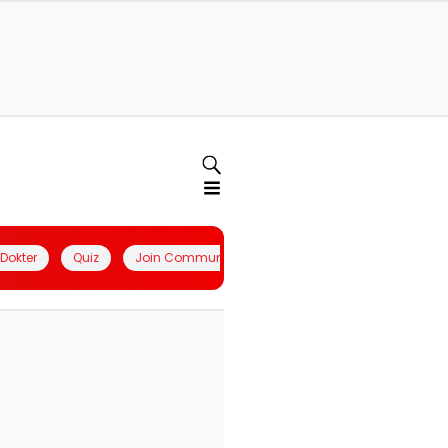
l Dokter
Quiz
Join Community