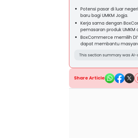
Potensi pasar di luar nege
baru bagi UMKM Jogja.
Kerja sama dengan BoxC
pemasaran produk UMKM d
BoxCommerce memilih DIY
dapat membantu masyarak
This section summary was AI-a
Share Article