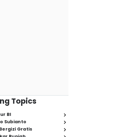
ng Topics
ur BI
o Subianto
ergizi Gratis
ukar Rupiah