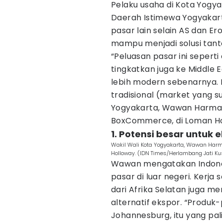
Pelaku usaha di Kota Yogy
Daerah Istimewa Yogyakar
pasar lain selain AS dan Er
mampu menjadi solusi tant
“Peluasan pasar ini seperti 
tingkatkan juga ke Middle E
lebih modern sebenarnya. 
tradisional (market yang su
Yogyakarta, Wawan Harmaw
BoxCommerce, di Loman Hot
1. Potensi besar untuk 
Wakil Wali Kota Yogyakarta, Wawan Harm
Holloway. (IDN Times/Herlambang Jati K
Wawan mengatakan Indones
pasar di luar negeri. Ker
dari Afrika Selatan juga m
alternatif ekspor. “Produk
Johannesburg, itu yang pal