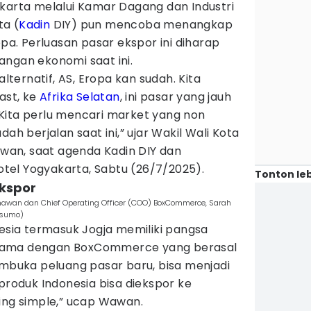
akarta melalui Kamar Dagang dan Industri
ta (
Kadin
DIY) pun mencoba menangkap
opa. Perluasan pasar ekspor ini diharap
angan ekonomi saat ini.
alternatif, AS, Eropa kan sudah. Kita
ast, ke
Afrika Selatan
, ini pasar yang jauh
Kita perlu mencari market yang non
dah berjalan saat ini,” ujar Wakil Wali Kota
an, saat agenda Kadin DIY dan
el Yogyakarta, Sabtu (26/7/2025).
Tonton leb
ekspor
awan dan Chief Operating Officer (COO) BoxCommerce, Sarah
usumo)
ia termasuk Jogja memiliki pangsa
ja sama dengan BoxCommerce yang berasal
embuka peluang pasar baru, bisa menjadi
-produk Indonesia bisa diekspor ke
ing simple,” ucap Wawan.