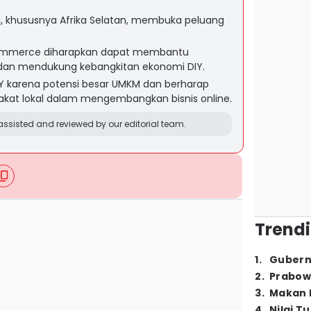
ri, khususnya Afrika Selatan, membuka peluang
ommerce diharapkan dapat membantu
an mendukung kebangkitan ekonomi DIY.
 karena potensi besar UMKM dan berharap
at lokal dalam mengembangkan bisnis online.
ssisted and reviewed by our editorial team.
Trendi
1
.
Gubern
2
.
Prabow
3
.
Makan B
4
.
Nilai T