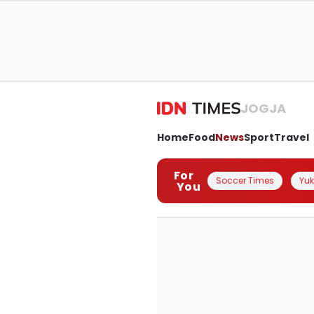
JOGJA
Home
Food
News
Sport
Travel
For
Soccer Times
Yuk 
You