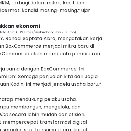
MKM, terbagi dalam mikro, kecil dan
icermati kondisi masing-masing,” ujar
akkan ekonomi
tata Abra. (IDN Times/Herlambang Jati Kusumo)
Y, Rahadi Saptata Abra, mengatakan kerja
n BoxCommerce menjadi mitra baru di
a BoxCommerce akan membantu pemasaran
rja sama dengan BoxCommerce. Ini
i DIY. Semoga penjualan kita dari Jogja
uan Kadin. Ini menjadi jendela usaha baru,”
harap mendukung pelaku usaha,
mpu membangun, mengelola, dan
line
secara lebih mudah dan efisien.
at mempercepat transformasi digital
emakin siap bersaing di era digital.