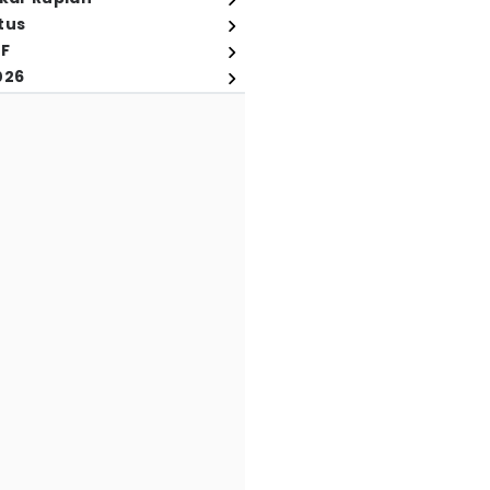
tus
FF
026