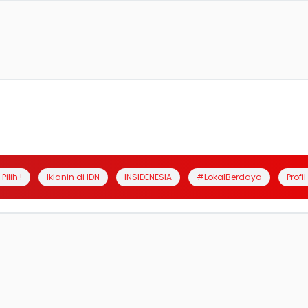
Pilih !
Iklanin di IDN
INSIDENESIA
#LokalBerdaya
Profi