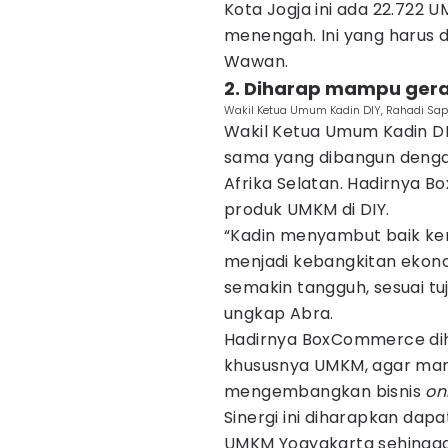
Kota Jogja ini ada 22.722 U
menengah. Ini yang harus d
Wawan.
2. Diharap mampu ger
Wakil Ketua Umum Kadin DIY, Rahadi Sap
Wakil Ketua Umum Kadin DI
sama yang dibangun denga
Afrika Selatan. Hadirny
produk UMKM di DIY.
“Kadin menyambut baik ke
menjadi kebangkitan ekonom
semakin tangguh, sesuai tuj
ungkap Abra.
Hadirnya BoxCommerce di
khususnya UMKM, agar ma
mengembangkan bisnis
on
Sinergi ini diharapkan dap
UMKM Yogyakarta sehingga s