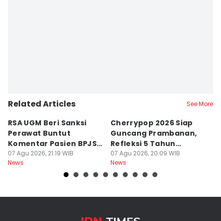
Related Articles
See More
RSA UGM Beri Sanksi
Cherrypop 2026 Siap
K
Perawat Buntut
Guncang Prambanan,
K
Komentar Pasien BPJS
Refleksi 5 Tahun
B
di Medsos
07 Agu 2026, 21:19 WIB
Perjalanan
07 Agu 2026, 20:09 WIB
J
07
News
News
Ne