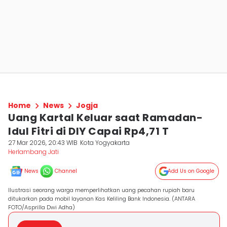
Home
News
Jogja
Uang Kartal Keluar saat Ramadan-
Idul Fitri di DIY Capai Rp4,71 T
27 Mar 2026, 20:43 WIB
Kota Yogyakarta
Herlambang Jati
News
Channel
Add Us on Google
Ilustrasi seorang warga memperlihatkan uang pecahan rupiah baru
ditukarkan pada mobil layanan Kas Keliling Bank Indonesia. (ANTARA
FOTO/Asprilla Dwi Adha)