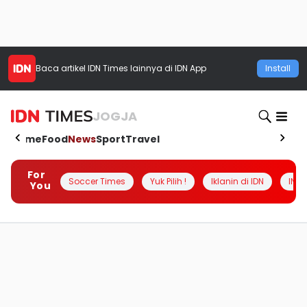
Baca artikel
IDN Times
lainnya di IDN App
Install
JOGJA
Home
Food
News
Sport
Travel
For
Soccer Times
Yuk Pilih !
Iklanin di IDN
INSI
You