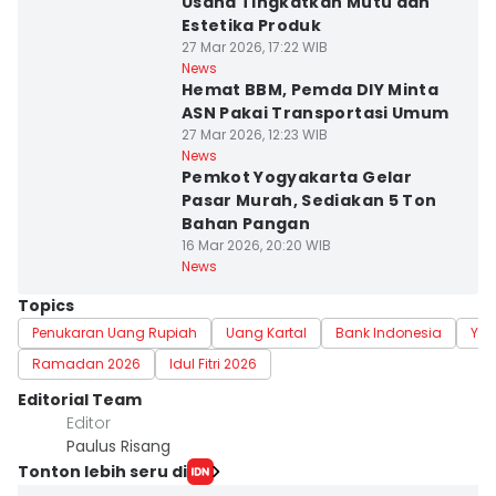
Usaha Tingkatkan Mutu dan
Estetika Produk
27 Mar 2026, 17:22 WIB
News
Hemat BBM, Pemda DIY Minta
ASN Pakai Transportasi Umum
27 Mar 2026, 12:23 WIB
News
Pemkot Yogyakarta Gelar
Pasar Murah, Sediakan 5 Ton
Bahan Pangan
16 Mar 2026, 20:20 WIB
News
Topics
Penukaran Uang Rupiah
Uang Kartal
Bank Indonesia
Yog
Ramadan 2026
Idul Fitri 2026
Editorial Team
Editor
Paulus Risang
Tonton lebih seru di