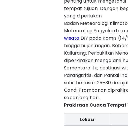
penting untuk mengetahui 
tempat tujuan. Dengan beg
yang diperlukan.
Badan Meteorologi Klimatol
Meteorologi Yogyakarta m
wisata
DIY pada Kamis (14/
hingga hujan ringan. Bebe
Kaliurang, Perbukitan Meno
diperkirakan mengalami hu
Sementara itu, destinasi wi
Parangtritis, dan Pantai 
suhu berkisar 25–30 deraj
Candi Prambanan diprakir
sepanjang hari.
Prakiraan Cuaca Tempat Wi
Lokasi