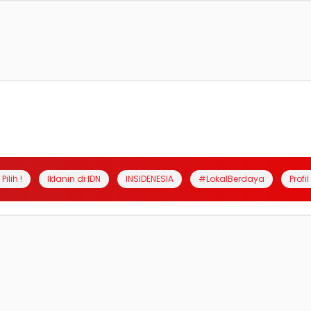
Pilih !
Iklanin di IDN
INSIDENESIA
#LokalBerdaya
Profi