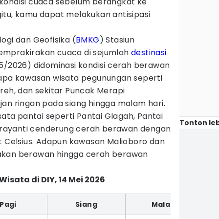
kondisi cuaca sebelum berangkat ke
itu, kamu dapat melakukan antisipasi
ogi dan Geofisika (
BMKG
) Stasiun
emprakirakan cuaca di sejumlah
destinasi
5/2026) didominasi kondisi cerah berawan
rapa kawasan wisata pegunungan seperti
reh, dan sekitar Puncak Merapi
jan ringan pada siang hingga malam hari.
sata pantai seperti Pantai Glagah, Pantai
Tonton leb
Indrayanti cenderung cerah berawan dengan
at Celsius. Adapun kawasan Malioboro dan
akan berawan hingga cerah berawan
sata di DIY, 14 Mei 2026
Pagi
Siang
Malam