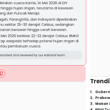
rakan cuaca Kamis, 14 Mei 2026 di DIY
hingga hujan ringan, terutama di kawasan
ang dan Puncak Merapi.
agah, Parangtritis, dan Indrayanti diperkirakan
 sekitar 25–30 derajat Celsius, sedangkan
mbanan berawan hingga cerah berawan.
Mei 2026 berkisar 22–32 derajat Celsius; BMKG
p waspada terhadap potensi hujan ringan di
ntau pembaruan cuaca.
ssisted and reviewed by our editorial team.
Trendi
1
.
Gubern
2
.
Prabow
3
.
Makan B
4
.
Nilai T