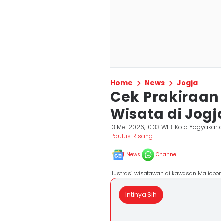
Home
News
Jogja
Cek Prakiraan
Wisata di Jogj
13 Mei 2026, 10:33 WIB
Kota Yogyakart
Paulus Risang
News
Channel
Ilustrasi wisatawan di kawasan Maliobo
Intinya Sih