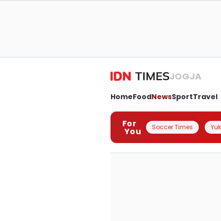
JOGJA
Home
Food
News
Sport
Travel
For
Soccer Times
Yuk 
You