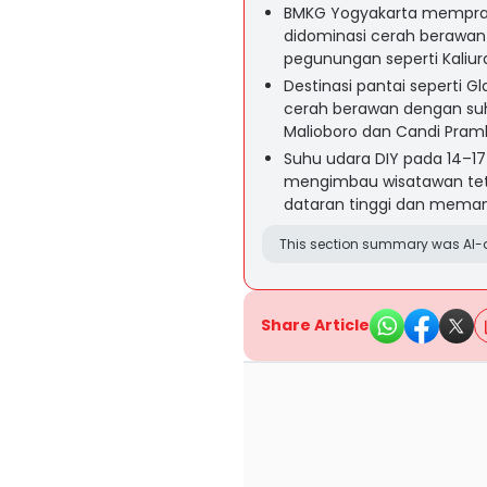
BMKG Yogyakarta mempraki
didominasi cerah berawan 
pegunungan seperti Kaliur
Destinasi pantai seperti Gl
cerah berawan dengan suhu
Malioboro dan Candi Pra
Suhu udara DIY pada 14–17 
mengimbau wisatawan teta
dataran tinggi dan mema
This section summary was AI-a
Share Article