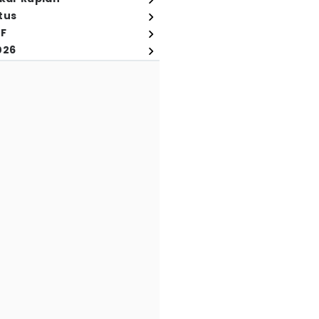
tus
FF
026