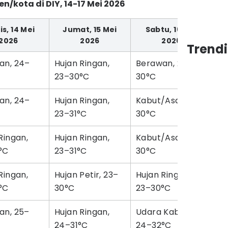
/kota di DIY, 14-17 Mei 2026
s, 14 Mei
Jumat, 15 Mei
Sabtu, 16 Mei
2026
2026
2026
Trend
an, 24–
Hujan Ringan,
Berawan, 23–
Ud
23–30°C
30°C
24
an, 24–
Hujan Ringan,
Kabut/Asap, 23–
Ka
23–31°C
30°C
29
Ringan,
Hujan Ringan,
Kabut/Asap, 23–
Ka
°C
23–31°C
30°C
29
Ringan,
Hujan Petir, 23–
Hujan Ringan,
Ce
°C
30°C
23–30°C
an, 25–
Hujan Ringan,
Udara Kabur,
Ud
24–31°C
24–32°C
24