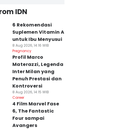
rah Berawan
24–32°C
from IDN
rah Berawan
24–31°C
6 Rekomendasi
Suplemen Vitamin A
rawan
20–25°C
untuk Ibu Menyusui
8 Aug 2026, 14:16 WIB
Pregnancy
rawan
23–30°C
Profil Marco
Materazzi, Legenda
Inter Milan yang
rah Berawan
25–30°C
Penuh Prestasi dan
Kontroversi
rah Berawan
25–30°C
8 Aug 2026, 14:15 WIB
Career
4 Film Marvel Fase
6, The Fantastic
rah
25–30°C
Four sampai
Avangers
rawan Tebal
20–25°C