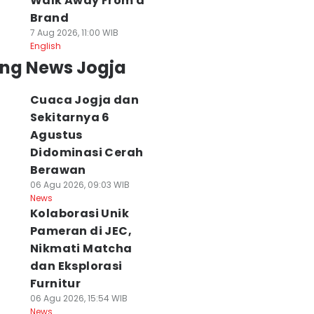
Walk Away From a
Brand
7 Aug 2026, 11:00 WIB
Minggu, 17 Mei
English
2026
ing News Jogja
ara Kabur,
Cuaca Jogja dan
–28°C
Sekitarnya 6
Agustus
but/Asap, 23–
Didominasi Cerah
°C
Berawan
06 Agu 2026, 09:03 WIB
but/Asap, 22–
News
°C
Kolaborasi Unik
Pameran di JEC,
Nikmati Matcha
rah, 24–29°C
dan Eksplorasi
Furnitur
ara Kabur,
06 Agu 2026, 15:54 WIB
–30°C
News