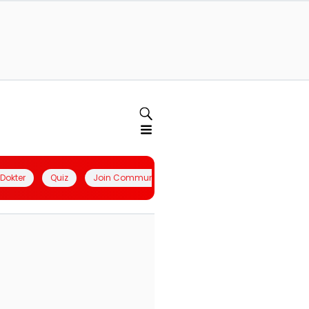
l Dokter
Quiz
Join Community