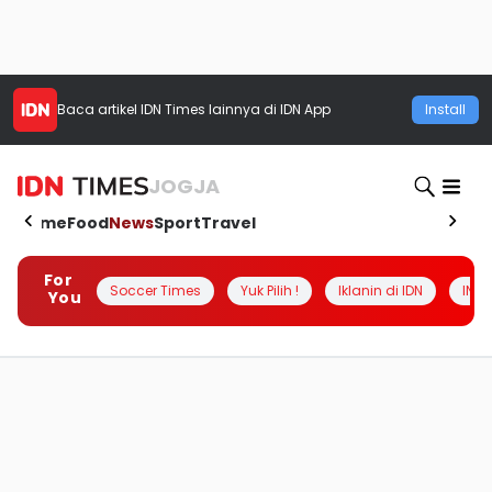
Baca artikel
IDN Times
lainnya di IDN App
Install
JOGJA
Home
Food
News
Sport
Travel
For
Soccer Times
Yuk Pilih !
Iklanin di IDN
INSI
You