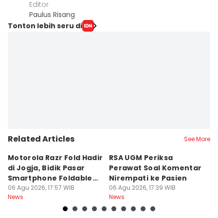
Editor
Paulus Risang
Tonton lebih seru di
Related Articles
See More
Motorola Razr Fold Hadir
RSA UGM Periksa
A
di Jogja, Bidik Pasar
Perawat Soal Komentar
L
Smartphone Foldable
Nirempati ke Pasien
P
Premium
06 Agu 2026, 17:57 WIB
06 Agu 2026, 17:39 WIB
E
06
News
News
Ne