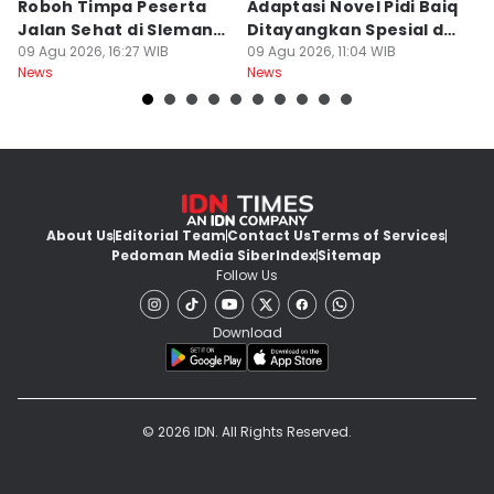
Roboh Timpa Peserta
Adaptasi Novel Pidi Baiq
W
Jalan Sehat di Sleman,
Ditayangkan Spesial di
D
10 Orang Luka
09 Agu 2026, 16:27 WIB
Jogja
09 Agu 2026, 11:04 WIB
09
News
News
Ne
About Us
Editorial Team
Contact Us
Terms of Services
Pedoman Media Siber
Index
Sitemap
Follow Us
Download
© 2026 IDN. All Rights Reserved.