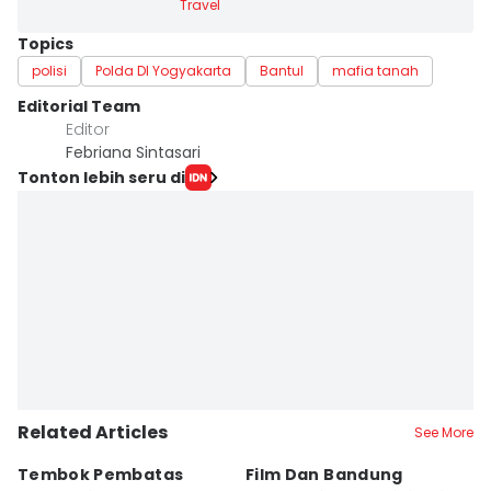
Travel
Topics
polisi
Polda DI Yogyakarta
Bantul
mafia tanah
Editorial Team
Editor
Febriana Sintasari
Tonton lebih seru di
Related Articles
See More
Tembok Pembatas
Film Dan Bandung
P