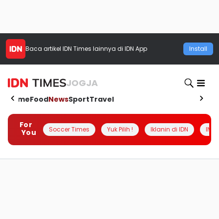
Baca artikel
IDN Times
lainnya di IDN App
Install
JOGJA
Home
Food
News
Sport
Travel
For
Soccer Times
Yuk Pilih !
Iklanin di IDN
INSI
You