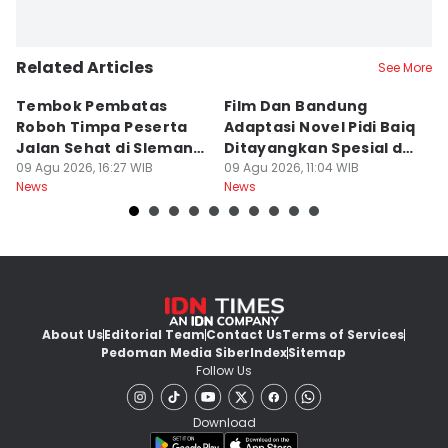
Related Articles
See More
Tembok Pembatas
Film Dan Bandung
P
Roboh Timpa Peserta
Adaptasi Novel Pidi Baiq
W
Jalan Sehat di Sleman,
Ditayangkan Spesial di
D
10 Orang Luka
09 Agu 2026, 16:27 WIB
Jogja
09 Agu 2026, 11:04 WIB
09
News
News
Ne
About Us
Editorial Team
Contact Us
Terms of Services
Pedoman Media Siber
Index
Sitemap
Follow Us
Download