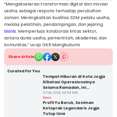
“Mengakselerasi transformasi digital dan inovasi
usaha, sebagai respons terhadap perubahan
zaman. Meningkatkan kualitas SDM pelaku usaha,
melalui pelatihan, pendampingan, dan jejaring
bisnis
. Memperluas kolaborasi lintas sektor,
antara dunia usaha, pemerintah, akademisi, dan
komunitas,” ucap GKR Mangkubumi.
Share Article
Curated For You
Tempat Hiburan di Kota Jogja
Dibatasi Operasionalnya
Selama Ramadan, Ini
Rinciannya
13 Feb 2026, 09:54 WIB
News
Profil Yu Beruk, Seniman
Ketoprak Legendaris Jogja
Tutup Usia