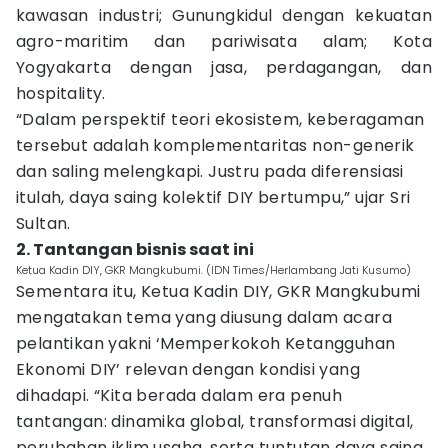
kawasan industri; Gunungkidul dengan kekuatan
agro-maritim dan pariwisata alam; Kota
Yogyakarta dengan jasa, perdagangan, dan
hospitality.
“Dalam perspektif teori ekosistem, keberagaman
tersebut adalah komplementaritas non-generik
dan saling melengkapi. Justru pada diferensiasi
itulah, daya saing kolektif DIY bertumpu,” ujar Sri
Sultan.
2. Tantangan bisnis saat ini
Ketua Kadin DIY, GKR Mangkubumi. (IDN Times/Herlambang Jati Kusumo)
Sementara itu, Ketua Kadin DIY, GKR Mangkubumi
mengatakan tema yang diusung dalam acara
pelantikan yakni ‘Memperkokoh Ketangguhan
Ekonomi DIY’ relevan dengan kondisi yang
dihadapi. “Kita berada dalam era penuh
tantangan: dinamika global, transformasi digital,
perubahan iklim usaha, serta tuntutan daya saing