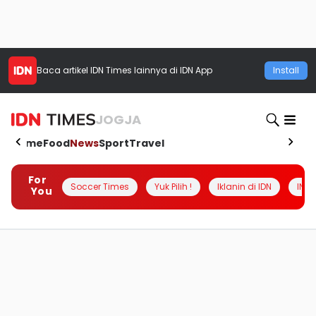
Baca artikel
IDN Times
lainnya di IDN App
Install
JOGJA
Home
Food
News
Sport
Travel
For
Soccer Times
Yuk Pilih !
Iklanin di IDN
INSI
You