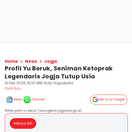
Home
News
Jogja
Profil Yu Beruk, Seniman Ketoprak
Legendaris Jogja Tutup Usia
14 Feb 2026, 16:30 WIB
Kota Yogyakarta
Dyar Ayu
News
Channel
Add Us on Google
Potret profil yu beruk (sianugerah.jogjaprov.go.id)
Intinya Sih