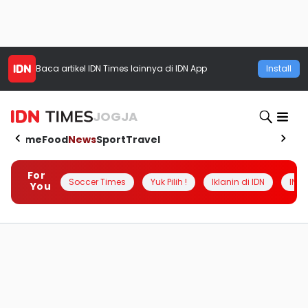
Baca artikel
IDN Times
lainnya di IDN App
Install
JOGJA
Home
Food
News
Sport
Travel
For
Soccer Times
Yuk Pilih !
Iklanin di IDN
INSI
You