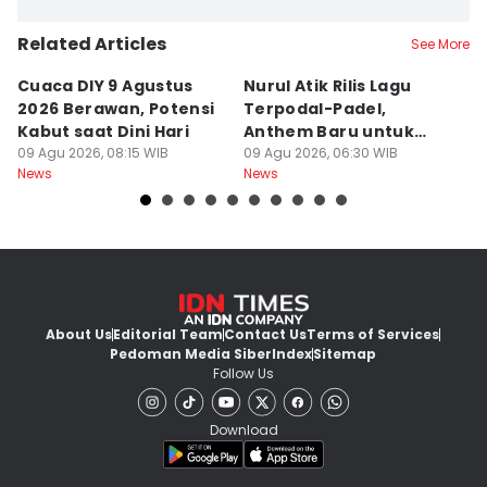
Related Articles
See More
Cuaca DIY 9 Agustus
Nurul Atik Rilis Lagu
B
2026 Berawan, Potensi
Terpodal-Padel,
S
Kabut saat Dini Hari
Anthem Baru untuk
J
09 Agu 2026, 08:15 WIB
Pencinta Padel
09 Agu 2026, 06:30 WIB
B
08
News
News
Ne
About Us
Editorial Team
Contact Us
Terms of Services
Pedoman Media Siber
Index
Sitemap
Follow Us
Download