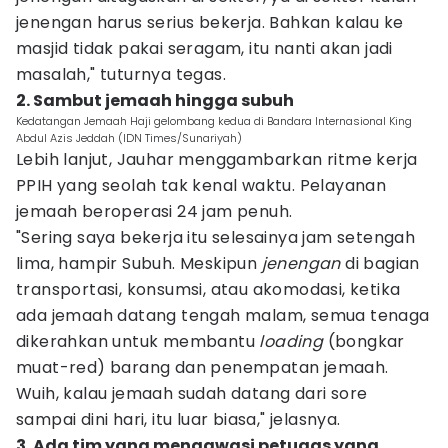
jenengan harus serius bekerja. Bahkan kalau ke
masjid tidak pakai seragam, itu nanti akan jadi
masalah," tuturnya tegas.
2. Sambut jemaah hingga subuh
Kedatangan Jemaah Haji gelombang kedua di Bandara Internasional King
Abdul Azis Jeddah (IDN Times/Sunariyah)
Lebih lanjut, Jauhar menggambarkan ritme kerja
PPIH yang seolah tak kenal waktu. Pelayanan
jemaah beroperasi 24 jam penuh.
"Sering saya bekerja itu selesainya jam setengah
lima, hampir Subuh. Meskipun
jenengan
di bagian
transportasi, konsumsi, atau akomodasi, ketika
ada jemaah datang tengah malam, semua tenaga
dikerahkan untuk membantu
loading
(bongkar
muat-red) barang dan penempatan jemaah.
Wuih, kalau jemaah sudah datang dari sore
sampai dini hari, itu luar biasa," jelasnya.
3. Ada tim yang mengawasi petugas yang