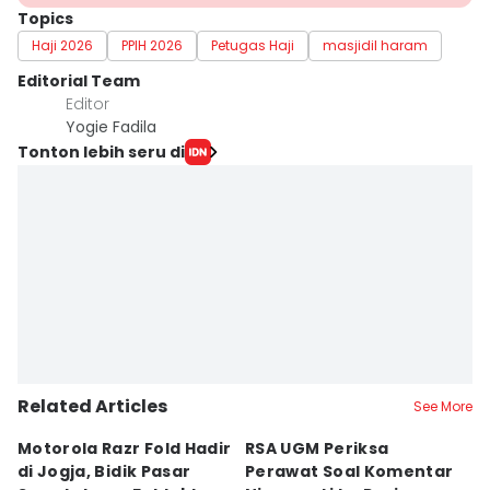
Topics
Haji 2026
PPIH 2026
Petugas Haji
masjidil haram
Editorial Team
Editor
Yogie Fadila
Tonton lebih seru di
Related Articles
See More
Motorola Razr Fold Hadir
RSA UGM Periksa
A
di Jogja, Bidik Pasar
Perawat Soal Komentar
L