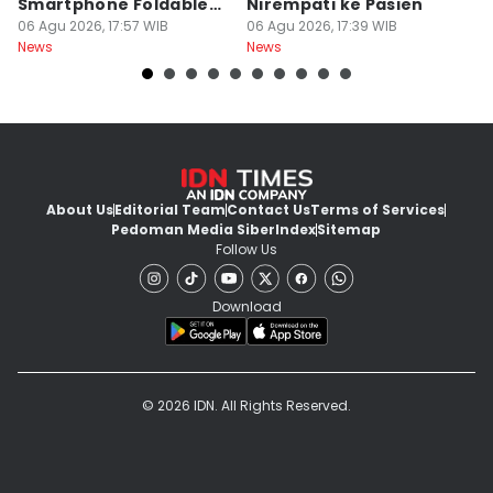
Smartphone Foldable
Nirempati ke Pasien
P
Premium
06 Agu 2026, 17:57 WIB
06 Agu 2026, 17:39 WIB
E
06
News
News
Ne
About Us
Editorial Team
Contact Us
Terms of Services
Pedoman Media Siber
Index
Sitemap
Follow Us
Download
© 2026 IDN. All Rights Reserved.