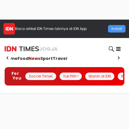
Baca artikel
IDN Times
lainnya di IDN App
Install
JOGJA
Home
Food
News
Sport
Travel
For
Soccer Times
Yuk Pilih !
Iklanin di IDN
INSI
You