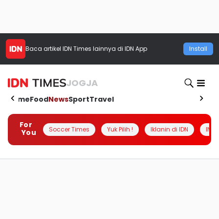
Baca artikel
IDN Times
lainnya di IDN App
Install
JOGJA
Home
Food
News
Sport
Travel
For
Soccer Times
Yuk Pilih !
Iklanin di IDN
INSI
You