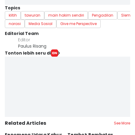
Topics
klitih
tawuran
main hakim sendiri
Pengadilan
Slema
narasi
Media Sosial
Give me Perspective
Editorial Team
Editor
Paulus Risang
Tonton lebih seru di
Related Articles
See More
Fenomena Udara Kabur
Tembok Pembatas
F