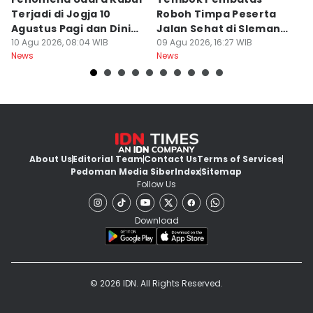
Terjadi di Jogja 10
Roboh Timpa Peserta
Ad
Agustus Pagi dan Dini
Jalan Sehat di Sleman,
D
Hari
10 Agu 2026, 08:04 WIB
10 Orang Luka
09 Agu 2026, 16:27 WIB
J
09
News
News
Ne
About Us
Editorial Team
Contact Us
Terms of Services
Pedoman Media Siber
Index
Sitemap
Follow Us
Download
© 2026 IDN. All Rights Reserved.