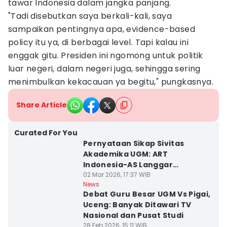
tawar Indonesia dalam jangka panjang.
"Tadi disebutkan saya berkali-kali, saya
sampaikan pentingnya apa, evidence-based
policy itu ya, di berbagai level. Tapi kalau ini
enggak gitu. Presiden ini ngomong untuk politik
luar negeri, dalam negeri juga, sehingga sering
menimbulkan kekacauan ya begitu," pungkasnya.
Share Article
Curated For You
Pernyataan Sikap Sivitas
Akademika UGM: ART
Indonesia-AS Langgar
Konstitusi
02 Mar 2026, 17:37 WIB
News
Debat Guru Besar UGM Vs Pigai,
Uceng: Banyak Ditawari TV
Nasional dan Pusat Studi
28 Feb 2026, 15:11 WIB