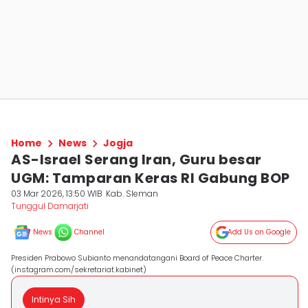
Home
News
Jogja
AS-Israel Serang Iran, Guru besar
UGM: Tamparan Keras RI Gabung BOP
03 Mar 2026, 13:50 WIB
Kab. Sleman
Tunggul Damarjati
News
Channel
Add Us on Google
Presiden Prabowo Subianto menandatangani Board of Peace Charter.
(instagram.com/sekretariat.kabinet)
Intinya Sih