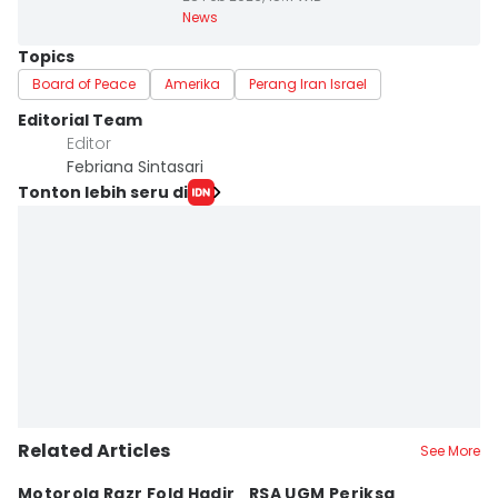
News
Topics
Board of Peace
Amerika
Perang Iran Israel
Editorial Team
Editor
Febriana Sintasari
Tonton lebih seru di
Related Articles
See More
Motorola Razr Fold Hadir
RSA UGM Periksa
A