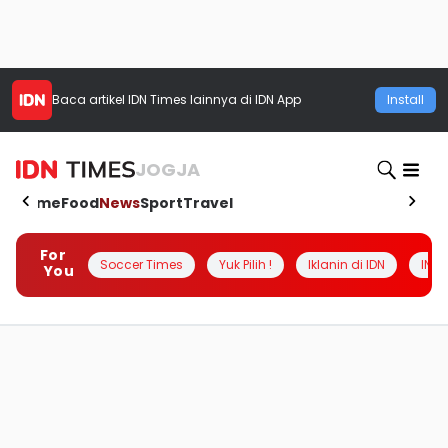
Baca artikel
IDN Times
lainnya di IDN App
Install
JOGJA
Home
Food
News
Sport
Travel
For
Soccer Times
Yuk Pilih !
Iklanin di IDN
INSI
You