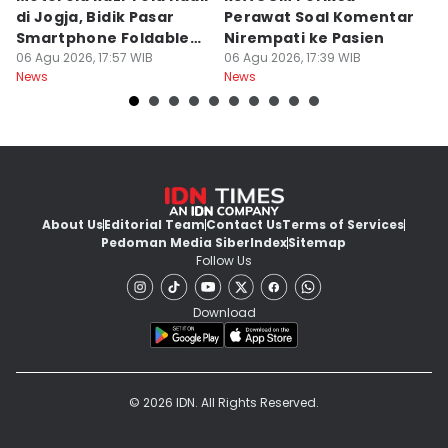
di Jogja, Bidik Pasar
Perawat Soal Komentar
L
Smartphone Foldable
Nirempati ke Pasien
P
Premium
06 Agu 2026, 17:57 WIB
06 Agu 2026, 17:39 WIB
E
06
News
News
Ne
About Us
Editorial Team
Contact Us
Terms of Services
Pedoman Media Siber
Index
Sitemap
Follow Us
Download
© 2026 IDN. All Rights Reserved.