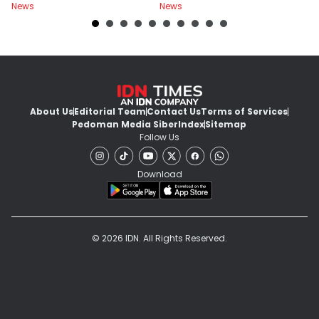
News
News
Ne
About Us
Editorial Team
Contact Us
Terms of Services
Pedoman Media Siber
Index
Sitemap
Follow Us
Download
© 2026 IDN. All Rights Reserved.