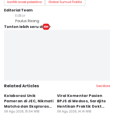
konflik israel palestina
Global Sumud Flotilla
Editorial Team
Editor
Paulus Risang
Tonton lebih seru di
Related Articles
See More
Kolaborasi Unik
Viral Komentar Pasien
C
Pameran di JEC, Nikmati
BPJS di Medsos, Sardjito
S
Matcha dan Eksplorasi
Hentikan Praktik Dokter
D
Furnitur
06 Agu 2026, 15:54 WIB
PPDS
06 Agu 2026, 14:14 WIB
B
06