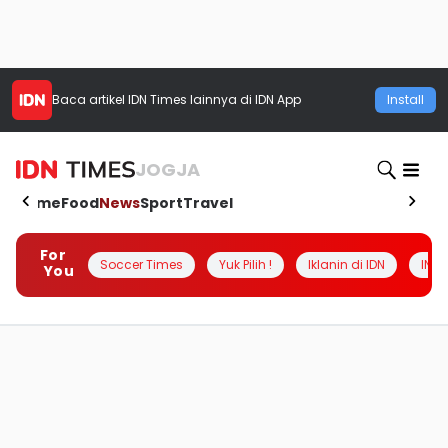
Baca artikel
IDN Times
lainnya di IDN App
Install
JOGJA
Home
Food
News
Sport
Travel
For
Soccer Times
Yuk Pilih !
Iklanin di IDN
INSI
You