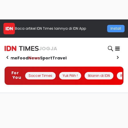
Baca artikel
IDN Times
lainnya di IDN App
Install
JOGJA
Home
Food
News
Sport
Travel
For
Soccer Times
Yuk Pilih !
Iklanin di IDN
INSI
You