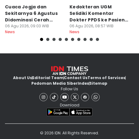
Cuaca Jogja dan
Kedokteran UGM
R
Sekitarnya 6 Agustus
Selidiki Komentar
Tr
Didominasi Cerah
Dokter PPDS ke Pasien
P
Berawan
06 Agu 2026, 09:03 WIB
BPJS di Medsos
06 Agu 2026, 08:57 WIB
P
05
News
News
Ne
About Us
Editorial Team
Contact Us
Terms of Services
Pedoman Media Siber
Index
Sitemap
Follow Us
Download
© 2026 IDN. All Rights Reserved.