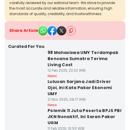
carefully reviewed by our editorial team. We strive to provide
the most accurate and reliable information, ensuring high
standards of quality, credibility, and trustworthiness.
Share Article
Curated For You
98 Mahasiswa UMY Terdampak
Bencana Sumatra Terima
Living Cost
12 Feb 2026, 23:02 WIB
News
Lulusan Sarjana Jadi Driver
Ojol, Ini Kata Pakar Ekonomi
UMY
21 Nov 2025, 09:17 WIB
News
Polemik 11 Juta Peserta BPJS PBI
JKN Nonaktif, Ini Saran Pakar
UGM
11 Feb 2026, 10:50 WIB