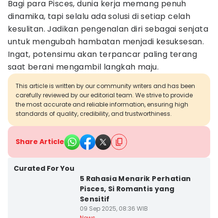
Bagi para Pisces, dunia kerja memang penuh
dinamika, tapi selalu ada solusi di setiap celah
kesulitan. Jadikan pengenalan diri sebagai senjata
untuk mengubah hambatan menjadi kesuksesan.
Ingat, potensimu akan terpancar paling terang
saat berani mengambil langkah maju.
This article is written by our community writers and has been
carefully reviewed by our editorial team. We strive to provide
the most accurate and reliable information, ensuring high
standards of quality, credibility, and trustworthiness.
Share Article
Curated For You
5 Rahasia Menarik Perhatian
Pisces, Si Romantis yang
Sensitif
09 Sep 2025, 08:36 WIB
News