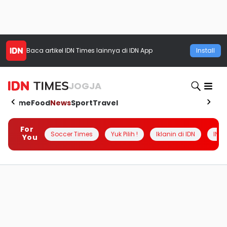
Baca artikel
IDN Times
lainnya di IDN App
Install
JOGJA
Home
Food
News
Sport
Travel
For
Soccer Times
Yuk Pilih !
Iklanin di IDN
INSI
You