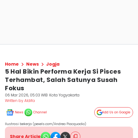
Home
News
Jogja
5 Hal Bikin Performa Kerja Si Pisces
Terhambat, Salah Satunya Susah
Fokus
06 Mar 2026, 05:03 WIB
Kota Yogyakarta
Written by Aldifa
News
Channel
Add Us on Google
Ilustrasi bekerja (pexels.com/Andrea Piacquadio)
Share Article