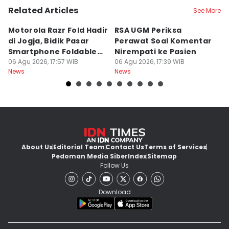
Related Articles
See More
Motorola Razr Fold Hadir
RSA UGM Periksa
A
di Jogja, Bidik Pasar
Perawat Soal Komentar
L
Smartphone Foldable
Nirempati ke Pasien
P
Premium
06 Agu 2026, 17:57 WIB
06 Agu 2026, 17:39 WIB
E
06
News
News
Ne
About Us
Editorial Team
Contact Us
Terms of Services
Pedoman Media Siber
Index
Sitemap
Follow Us
Download