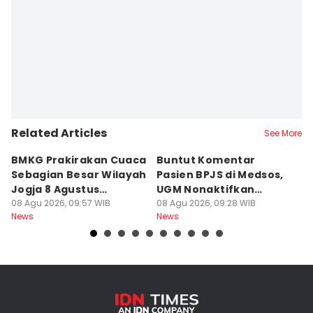
Related Articles
See More
BMKG Prakirakan Cuaca
Buntut Komentar
Sr
Sebagian Besar Wilayah
Pasien BPJS di Medsos,
Ti
Jogja 8 Agustus
UGM Nonaktifkan
P
Berawan
08 Agu 2026, 09:57 WIB
Dokter PPDS
08 Agu 2026, 09:28 WIB
J
08
News
News
Ne