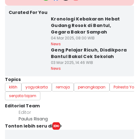
Curated For You
Kronologi Kebakaran Hebat
Gudang Rosok di Bantul,
Gegara Bakar Sampah
04 Mar 2025, 08:00 WIB
News
Geng Pelajar Ricuh, Disdikpora
Bantul Bakal Cek Sekolah
03 Mar 2025, 14:46 WIB
News
Topics
klitih
yogyakarta
remaja
penangkapan
Polresta Yog
senjata tajam
Editorial Team
Editor
Paulus Risang
Tonton lebih seru di