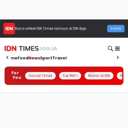
Baca artikel
IDN Times
lainnya di IDN App
Install
JOGJA
Home
Food
News
Sport
Travel
For
Soccer Times
Yuk Pilih !
Iklanin di IDN
INSI
You