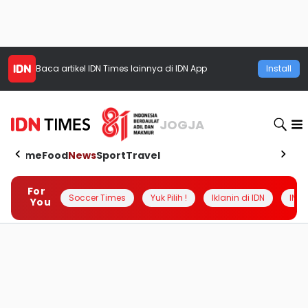
Baca artikel
IDN Times
lainnya di IDN App
Install
JOGJA
Home
Food
News
Sport
Travel
For
Soccer Times
Yuk Pilih !
Iklanin di IDN
INSI
You