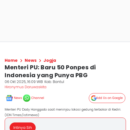
Home
News
Jogja
Menteri PU: Baru 50 Ponpes di
Indonesia yang Punya PBG
06 Okt 2025, 16:09 WIB
Kab. Bantul
Hironymus Daruwaskita
News
Channel
Add Us on Google
Menteri PU Dody Hanggodo saat meninjau lokasi gedung terbakar di Kediri.
(IDN Times/istimewa)
Intinya Sih