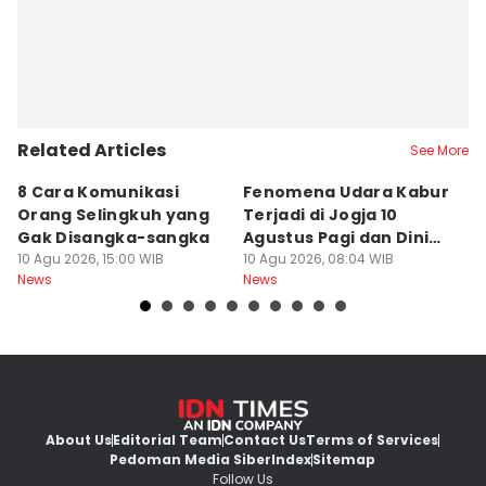
Related Articles
See More
8 Cara Komunikasi
Fenomena Udara Kabur
T
Orang Selingkuh yang
Terjadi di Jogja 10
R
Gak Disangka-sangka
Agustus Pagi dan Dini
J
10 Agu 2026, 15:00 WIB
Hari
10 Agu 2026, 08:04 WIB
1
09
News
News
Ne
About Us
Editorial Team
Contact Us
Terms of Services
Pedoman Media Siber
Index
Sitemap
Follow Us