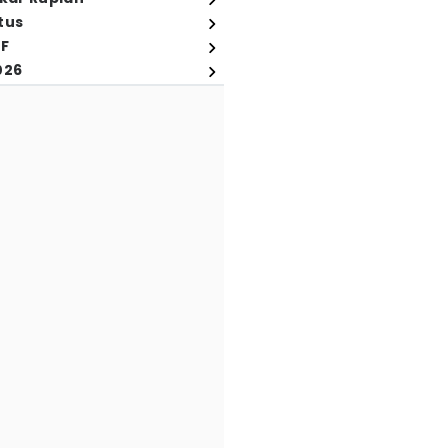
tus
FF
026