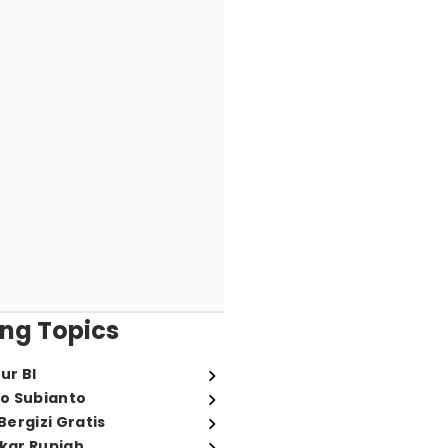
ng Topics
ur BI
o Subianto
ergizi Gratis
ukar Rupiah