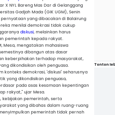
ar X NYL Bareng Mas Dar di Gelanggang
iversitas Gadjah Mada (GIK UGM), Senin
pernyataan yang dibacakan di Balairung
reka menilai demokrasi tidak cukup
nggaranya
diskusi
, melainkan harus
an pemerintah kepada rakyat.
M, Mesa, mengatakan mahasiswa
semestinya dibangun atas dasar
an keberpihakan terhadap masyarakat,
Tonton leb
yang dikondisikan oleh penguasa.
 konteks demokrasi, 'diskusi' seharusnya
itik yang dikondisikan penguasa,
berdasar pada asas kesamaan kepentingan
p rakyat," ujar Mesa.
, kebijakan pemerintah, serta
arakat yang dibahas dalam ruang-ruang
menyimpulkan pemerintah tidak pernah