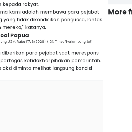
 kepada rakyat.
More 
ertama kami adalah membawa para pejabat
ng yang tidak dikondisikan penguasa, lantas
mereka," katanya.
 soal Papua
irung UGM, Rabu (17/6/2026). (IDN Times/Herlambang Jati
 diberikan para pejabat saat merespons
mpertegas ketidakberpihakan pemerintah.
 aksi diminta melihat langsung kondisi