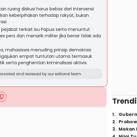
 ruang diskusi harus bebas dari intervensi
an keberpihakan terhadap rakyat, bukan
asi.
 pejabat terkait isu Papua serta menuntut
pers dan menarik militer jika benar tidak ada
a, mahasiswa menuding prinsip demokrasi
engajukan empat tuntutan utama termasuk
 serta penghentian kriminalisasi aktivis.
ssisted and reviewed by our editorial team.
Trendi
1
.
Gubern
2
.
Prabow
3
.
Makan B
4
.
Nilai T