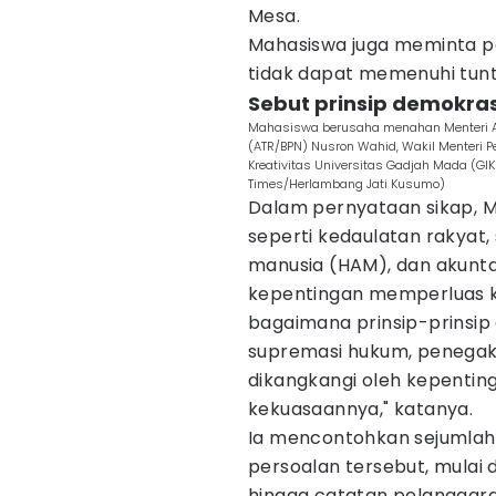
Mesa.
Mahasiswa juga meminta p
tidak dapat memenuhi tunt
Sebut prinsip demokras
Mahasiswa berusaha menahan Menteri Ag
(ATR/BPN) Nusron Wahid, Wakil Menteri 
Kreativitas Universitas Gadjah Mada (GI
Times/Herlambang Jati Kusumo)
Dalam pernyataan sikap, M
seperti kedaulatan rakyat
manusia (HAM), dan akunta
kepentingan memperluas kek
bagaimana prinsip-prinsip 
supremasi hukum, penegaka
dikangkangi oleh kepenti
kekuasaannya," katanya.
Ia mencontohkan sejumlah 
persoalan tersebut, mulai 
hingga catatan pelanggar