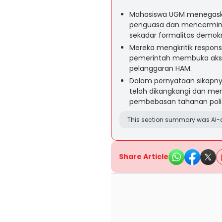
Mahasiswa UGM menegaskan
penguasa dan mencermink
sekadar formalitas demokr
Mereka mengkritik respons
pemerintah membuka akses 
pelanggaran HAM.
Dalam pernyataan sikapny
telah dikangkangi dan m
pembebasan tahanan politik
This section summary was AI-a
Share Article