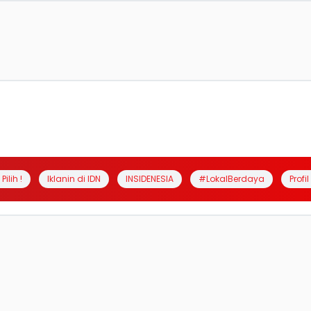
Pilih !
Iklanin di IDN
INSIDENESIA
#LokalBerdaya
Profi