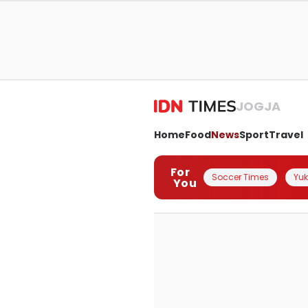
JOGJA
Home
Food
News
Sport
Travel
For
Soccer Times
Yuk 
You