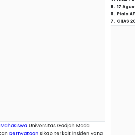
5
.
17 Agus
6
.
Piala A
7
.
GIIAS 2
–
Mahasiswa
Universitas Gadjah Mada
rkan
pernyataan
sikap terkait insiden yang