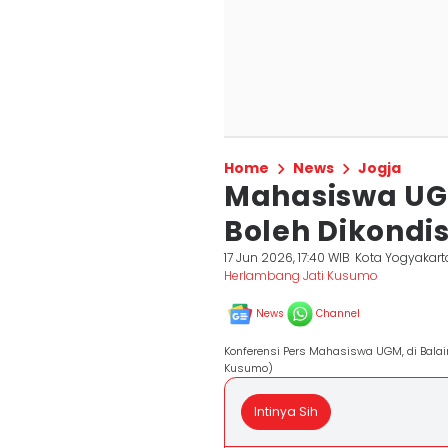
Home
News
Jogja
Mahasiswa UGM
Boleh Dikondi
17 Jun 2026, 17:40 WIB
Kota Yogyakart
Herlambang Jati Kusumo
News
Channel
Konferensi Pers Mahasiswa UGM, di Bala
Kusumo)
Intinya Sih