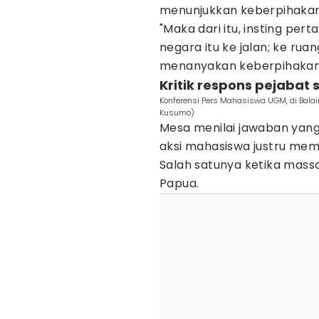
menunjukkan keberpihakan
"Maka dari itu, insting p
negara itu ke jalan; ke rua
menanyakan keberpihakan 
Kritik respons pejabat
Konferensi Pers Mahasiswa UGM, di Bala
Kusumo)
Mesa menilai jawaban yang
aksi mahasiswa justru me
Salah satunya ketika massa
Papua.