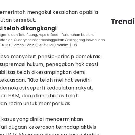
emerintah mengakui kesalahan apabila
utan tersebut.
Trend
i telah dikangkangi
raria dan Tata Ruang/Kepala Badan Pertanahan Nasional
Pertanian, Sudaryono saat meninggalkan Gelanggang Inovasi dan
K UGM), Sleman, Senin (15/6/2026) malam. (IDN
esa menyebut prinsip-prinsip demokrasi
, supremasi hukum, penegakan hak asasi
bilitas telah dikesampingkan demi
uasaan. "Kita telah melihat sendiri
demokrasi seperti kedaulatan rakyat,
n HAM, dan akuntabilitas telah
ngan rezim untuk memperluas
kasus yang dinilai mencerminkan
dari dugaan kekerasan terhadap aktivis
an HAM. Mesa menyinggung kasus Andrie