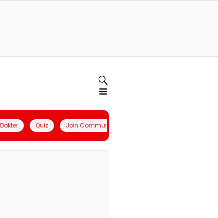
l Dokter
Quiz
Join Community