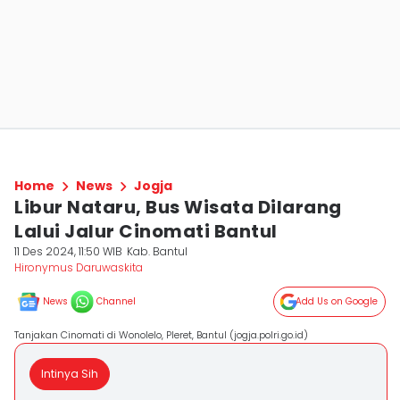
Home
News
Jogja
Libur Nataru, Bus Wisata Dilarang
Lalui Jalur Cinomati Bantul
11 Des 2024, 11:50 WIB
Kab. Bantul
Hironymus Daruwaskita
News
Channel
Add Us on Google
Tanjakan Cinomati di Wonolelo, Pleret, Bantul (jogja.polri.go.id)
Intinya Sih