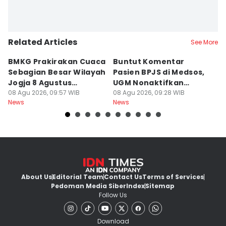
Related Articles
See More
BMKG Prakirakan Cuaca
Buntut Komentar
Sr
Sebagian Besar Wilayah
Pasien BPJS di Medsos,
Ti
Jogja 8 Agustus
UGM Nonaktifkan
P
Berawan
08 Agu 2026, 09:57 WIB
Dokter PPDS
08 Agu 2026, 09:28 WIB
J
08
News
News
Ne
About Us
Editorial Team
Contact Us
Terms of Services
Pedoman Media Siber
Index
Sitemap
Follow Us
Download