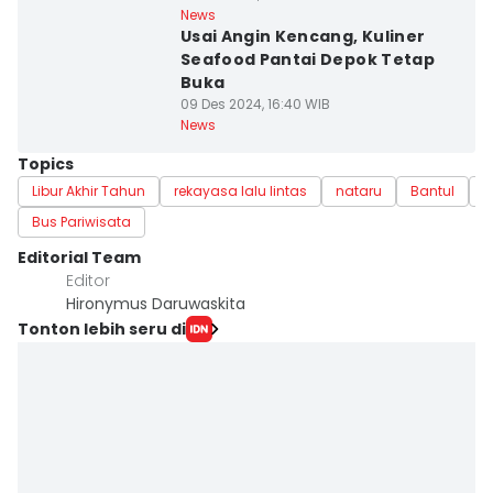
News
Usai Angin Kencang, Kuliner
Seafood Pantai Depok Tetap
Buka
09 Des 2024, 16:40 WIB
News
Topics
Libur Akhir Tahun
rekayasa lalu lintas
nataru
Bantul
U
Bus Pariwisata
Editorial Team
Editor
Hironymus Daruwaskita
Tonton lebih seru di