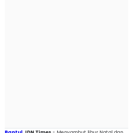
Bantul
, IDN Times
- Menyambut libur Natal dan