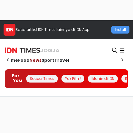
Baca artikel
IDN Times
lainnya di IDN App
Install
JOGJA
Home
Food
News
Sport
Travel
For
Soccer Times
Yuk Pilih !
Iklanin di IDN
INSI
You