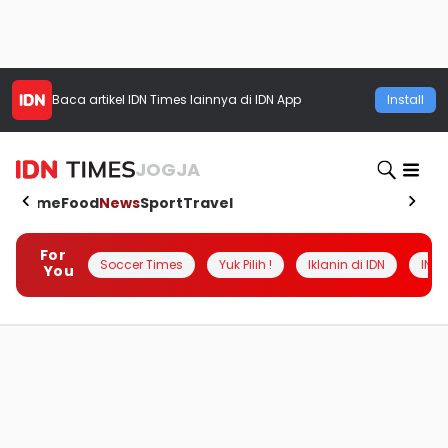
Baca artikel
IDN Times
lainnya di IDN App
Install
JOGJA
Home
Food
News
Sport
Travel
For
Soccer Times
Yuk Pilih !
Iklanin di IDN
INSI
You