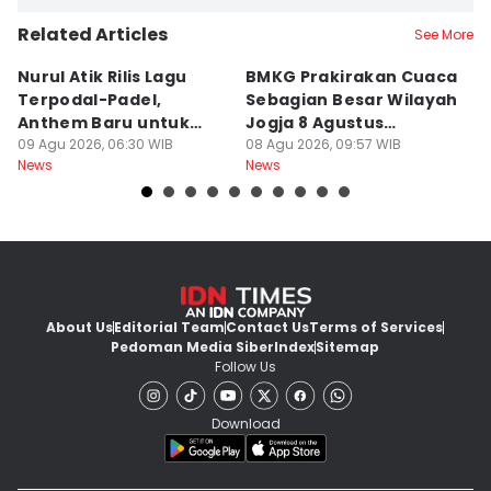
Related Articles
See More
Nurul Atik Rilis Lagu
BMKG Prakirakan Cuaca
B
Terpodal-Padel,
Sebagian Besar Wilayah
P
Anthem Baru untuk
Jogja 8 Agustus
U
Pencinta Padel
09 Agu 2026, 06:30 WIB
Berawan
08 Agu 2026, 09:57 WIB
D
08
News
News
Ne
About Us
Editorial Team
Contact Us
Terms of Services
Pedoman Media Siber
Index
Sitemap
Follow Us
Download