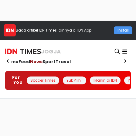
Baca artikel
IDN Times
lainnya di IDN App
Install
JOGJA
Home
Food
News
Sport
Travel
For
Soccer Times
Yuk Pilih !
Iklanin di IDN
INSI
You