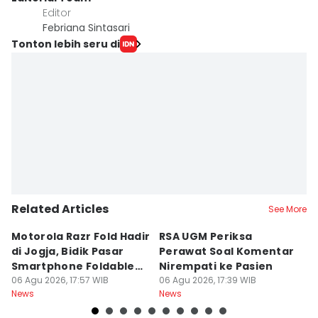
Editor
Febriana Sintasari
Tonton lebih seru di
Related Articles
See More
Motorola Razr Fold Hadir
RSA UGM Periksa
A
di Jogja, Bidik Pasar
Perawat Soal Komentar
L
Smartphone Foldable
Nirempati ke Pasien
P
Premium
06 Agu 2026, 17:57 WIB
06 Agu 2026, 17:39 WIB
E
06
News
News
Ne