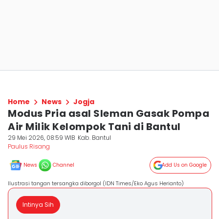
Home
News
Jogja
Modus Pria asal Sleman Gasak Pompa
Air Milik Kelompok Tani di Bantul
29 Mei 2026, 08:59 WIB
Kab. Bantul
Paulus Risang
News
Channel
Add Us on Google
Ilustrasi tangan tersangka diborgol (IDN Times/Eko Agus Herianto)
Intinya Sih