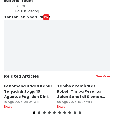
Editorial Team
Editor
Paulus Risang
Tonton lebih seru di
Related Articles
See More
Fenomena Udara Kabur
Tembok Pembatas
F
Terjadi di Jogja 10
Roboh Timpa Peserta
Ad
Agustus Pagi dan Dini
Jalan Sehat di Sleman,
D
Hari
10 Agu 2026, 08:04 WIB
10 Orang Luka
09 Agu 2026, 16:27 WIB
J
09
News
News
Ne