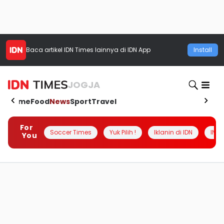
Baca artikel
IDN Times
lainnya di IDN App
Install
JOGJA
Home
Food
News
Sport
Travel
For
Soccer Times
Yuk Pilih !
Iklanin di IDN
INSI
You