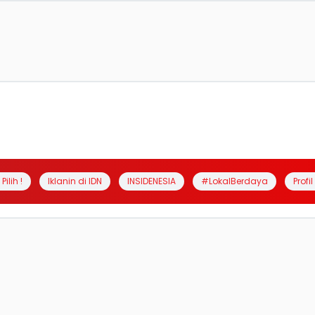
Pilih !
Iklanin di IDN
INSIDENESIA
#LokalBerdaya
Profi