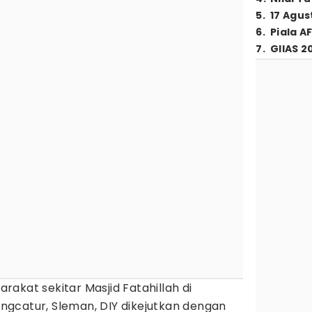
5
.
17 Agus
6
.
Piala A
7
.
GIIAS 2
rakat sekitar Masjid Fatahillah di
gcatur, Sleman, DIY dikejutkan dengan