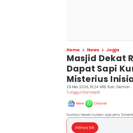
Home
News
Jogja
Masjid Dekat 
Dapat Sapi Ku
Misterius Inisi
29 Mei 2026, 18:24 WIB
Kab. Sleman
Tunggul Damarjati
News
Channel
Ilustrasi hewan kurban sapi jenis Siment
Intinya Sih