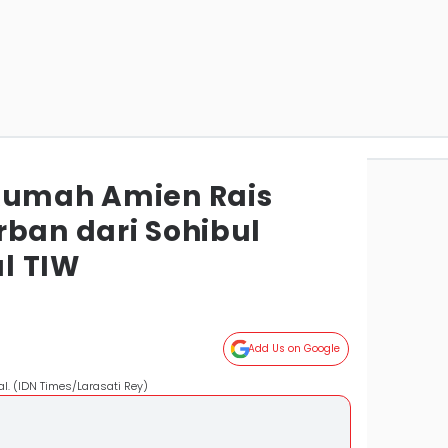
Rumah Amien Rais
rban dari Sohibul
al TIW
Add Us on Google
al. (IDN Times/Larasati Rey)