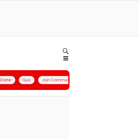
l Dokter
Quiz
Join Community