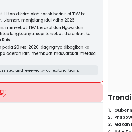
1,1 ton dikirim oleh sosok berinisial TIW ke
an, Sleman, menjelang Idul Adha 2026.
ni, menyebut TIW berasal dari Ngawi dan
tas lengkapnya; sapi tersebut diarahkan ke
Rais.
h pada 28 Mei 2026, dagingnya dibagikan ke
rapa daerah lain, membuat masyarakat merasa
ssisted and reviewed by our editorial team.
Trendi
1
.
Gubern
2
.
Prabow
3
.
Makan B
4
.
Nilai T