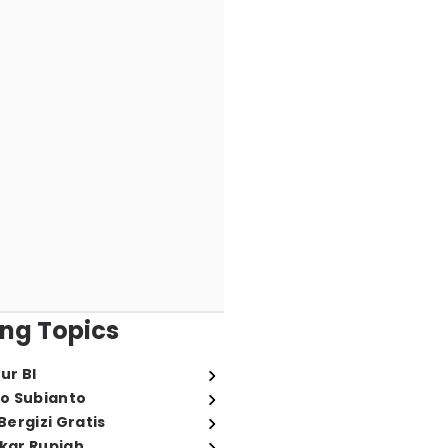
ng Topics
ur BI
o Subianto
ergizi Gratis
ukar Rupiah