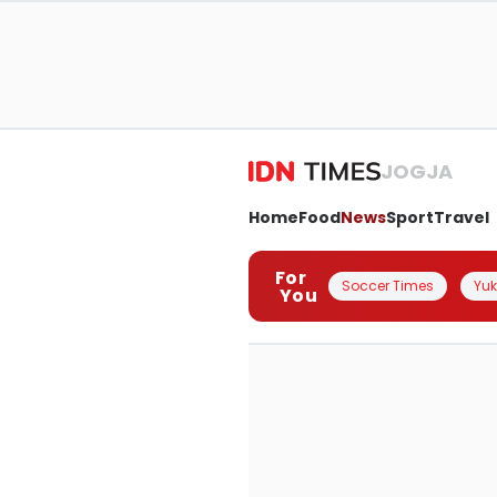
JOGJA
Home
Food
News
Sport
Travel
For
Soccer Times
Yuk 
You