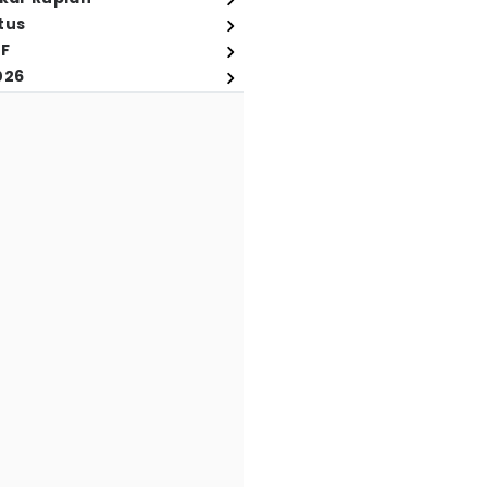
tus
FF
026