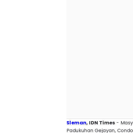
Sleman
, IDN Times
- Masya
Padukuhan Gejayan, Condon