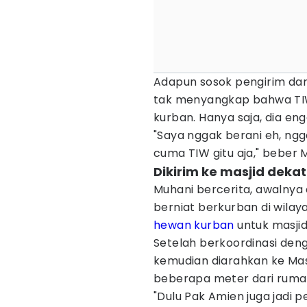
Adapun sosok pengirim dari
tak menyangkap bahwa TIW i
kurban. Hanya saja, dia en
"Saya nggak berani eh, ng
cuma TIW gitu aja," beber 
Dikirim ke masjid deka
Muhani bercerita, awalnya
berniat berkurban di wilay
hewan kurban
untuk masjid
Setelah berkoordinasi de
kemudian diarahkan ke Masj
beberapa meter dari rumah
"Dulu Pak Amien juga jadi 