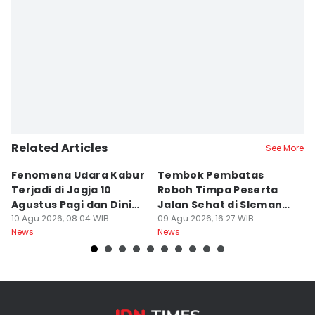
Related Articles
See More
Fenomena Udara Kabur
Tembok Pembatas
F
Terjadi di Jogja 10
Roboh Timpa Peserta
Ad
Agustus Pagi dan Dini
Jalan Sehat di Sleman,
D
Hari
10 Agu 2026, 08:04 WIB
10 Orang Luka
09 Agu 2026, 16:27 WIB
J
09
News
News
Ne