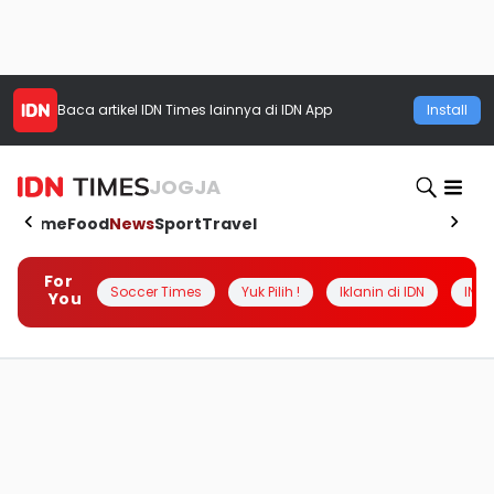
Baca artikel
IDN Times
lainnya di IDN App
Install
JOGJA
Home
Food
News
Sport
Travel
For
Soccer Times
Yuk Pilih !
Iklanin di IDN
INSI
You