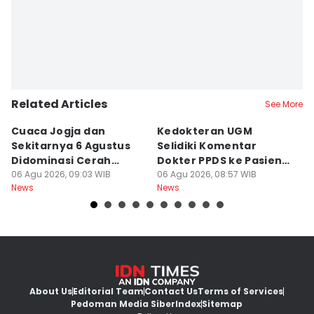
Related Articles
See More
Cuaca Jogja dan
Kedokteran UGM
R
Sekitarnya 6 Agustus
Selidiki Komentar
Tr
Didominasi Cerah
Dokter PPDS ke Pasien
P
Berawan
06 Agu 2026, 09:03 WIB
BPJS di Medsos
06 Agu 2026, 08:57 WIB
P
05
News
News
Ne
About Us
Editorial Team
Contact Us
Terms of Services
Pedoman Media Siber
Index
Sitemap