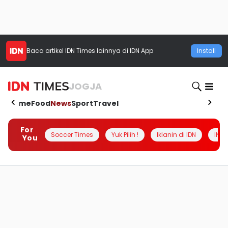
Baca artikel
IDN Times
lainnya di IDN App
Install
JOGJA
Home
Food
News
Sport
Travel
For
Soccer Times
Yuk Pilih !
Iklanin di IDN
INSI
You