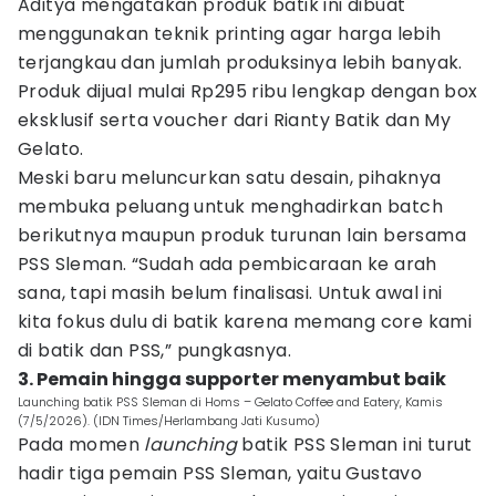
Aditya mengatakan produk batik ini dibuat
menggunakan teknik printing agar harga lebih
terjangkau dan jumlah produksinya lebih banyak.
Produk dijual mulai Rp295 ribu lengkap dengan box
eksklusif serta voucher dari Rianty Batik dan My
Gelato.
Meski baru meluncurkan satu desain, pihaknya
membuka peluang untuk menghadirkan batch
berikutnya maupun produk turunan lain bersama
PSS Sleman. “Sudah ada pembicaraan ke arah
sana, tapi masih belum finalisasi. Untuk awal ini
kita fokus dulu di batik karena memang core kami
di batik dan PSS,” pungkasnya.
3. Pemain hingga supporter menyambut baik
Launching batik PSS Sleman di Homs – Gelato Coffee and Eatery, Kamis
(7/5/2026). (IDN Times/Herlambang Jati Kusumo)
Pada momen
launching
batik PSS Sleman ini turut
hadir tiga pemain PSS Sleman, yaitu Gustavo