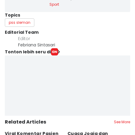
Sport
Topics
pss sleman
Editorial Team
Editor
Febriana Sintasari
Tonton lebih seru di
Related Articles
See More
Viral Komentar Pasien
Cuaca Jogja dan
K