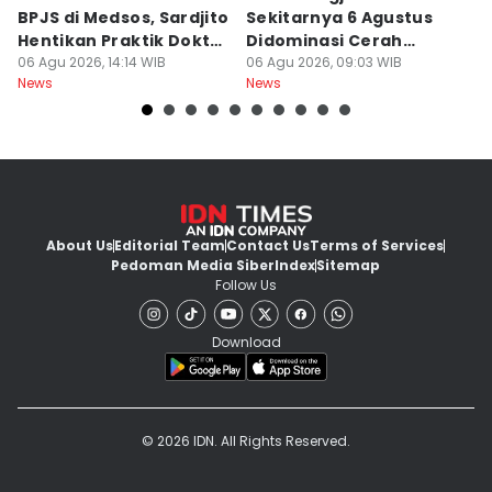
BPJS di Medsos, Sardjito
Sekitarnya 6 Agustus
S
Hentikan Praktik Dokter
Didominasi Cerah
D
PPDS
06 Agu 2026, 14:14 WIB
Berawan
06 Agu 2026, 09:03 WIB
B
06
News
News
Ne
About Us
Editorial Team
Contact Us
Terms of Services
Pedoman Media Siber
Index
Sitemap
Follow Us
Download
© 2026 IDN. All Rights Reserved.