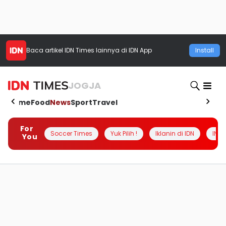
Baca artikel
IDN Times
lainnya di IDN App
Install
JOGJA
Home
Food
News
Sport
Travel
For
Soccer Times
Yuk Pilih !
Iklanin di IDN
INSI
You