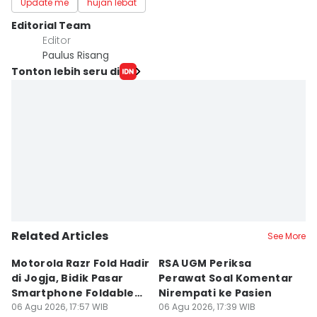
Update me
hujan lebat
Editorial Team
Editor
Paulus Risang
Tonton lebih seru di
Related Articles
See More
Motorola Razr Fold Hadir
RSA UGM Periksa
A
di Jogja, Bidik Pasar
Perawat Soal Komentar
L
Smartphone Foldable
Nirempati ke Pasien
P
Premium
06 Agu 2026, 17:57 WIB
06 Agu 2026, 17:39 WIB
E
06