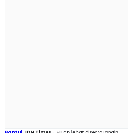
Bantul
, IDN Times
- Hujan lebat disertai angin