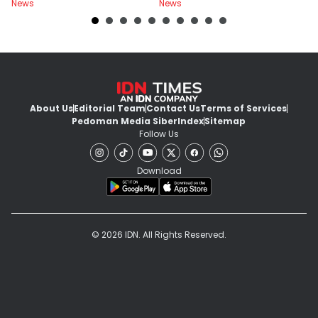
News
News
Ne
About Us
Editorial Team
Contact Us
Terms of Services
Pedoman Media Siber
Index
Sitemap
Follow Us
Download
© 2026 IDN. All Rights Reserved.