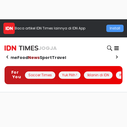
Baca artikel
IDN Times
lainnya di IDN App
Install
JOGJA
Home
Food
News
Sport
Travel
For
Soccer Times
Yuk Pilih !
Iklanin di IDN
INSI
You