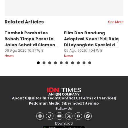
Related Articles
See More
Tembok Pembatas
Film Dan Bandung
P
Roboh Timpa Peserta
Adaptasi Novel Pidi Baiq
W
Jalan Sehat di Sleman,
Ditayangkan Spesial di
D
10 Orang Luka
09 Agu 2026, 16:27 WIB
Jogja
09 Agu 2026, 11:04 WIB
09
News
News
Ne
About Us
Editorial Team
Contact Us
Terms of Services
Pedoman Media Siber
Index
Sitemap
Follow Us
Download