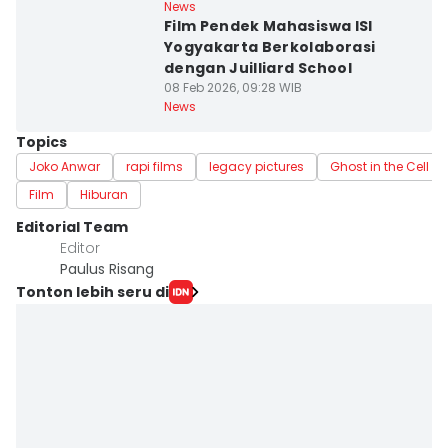
News
Film Pendek Mahasiswa ISI
Yogyakarta Berkolaborasi
dengan Juilliard School
08 Feb 2026, 09:28 WIB
News
Topics
Joko Anwar
rapi films
legacy pictures
Ghost in the Cell
Film
Hiburan
Editorial Team
Editor
Paulus Risang
Tonton lebih seru di