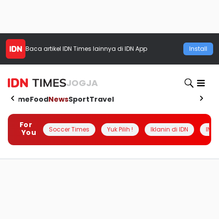
Baca artikel
IDN Times
lainnya di IDN App
Install
JOGJA
Home
Food
News
Sport
Travel
For
Soccer Times
Yuk Pilih !
Iklanin di IDN
INSI
You