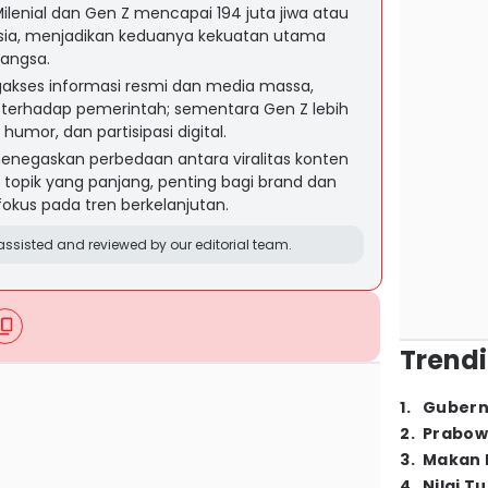
lenial dan Gen Z mencapai 194 juta jiwa atau
esia, menjadikan keduanya kekuatan utama
angsa.
gakses informasi resmi dan media massa,
terhadap pemerintah; sementara Gen Z lebih
 humor, dan partisipasi digital.
 menegaskan perbedaan antara viralitas konten
 topik yang panjang, penting bagi brand dan
okus pada tren berkelanjutan.
ssisted and reviewed by our editorial team.
Trendi
1
.
Gubern
2
.
Prabow
3
.
Makan B
4
.
Nilai T