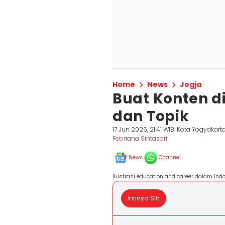
Home
News
Jogja
Buat Konten di
dan Topik
17 Jun 2026, 21:41 WIB
Kota Yogyakart
Febriana Sintasari
News
Channel
Ilustrasi education and career dalam Ind
Intinya Sih