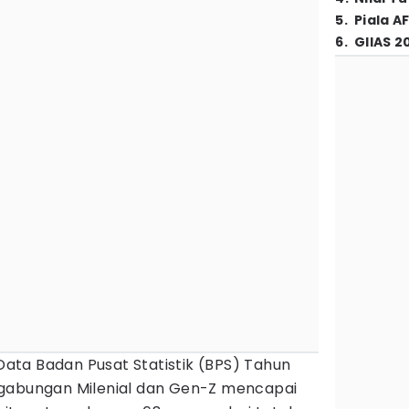
5
.
Piala A
6
.
GIIAS 2
Data Badan Pusat Statistik (BPS) Tahun
 gabungan Milenial dan Gen-Z mencapai