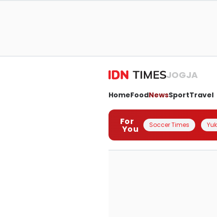
JOGJA
Home
Food
News
Sport
Travel
For
Soccer Times
Yuk 
You