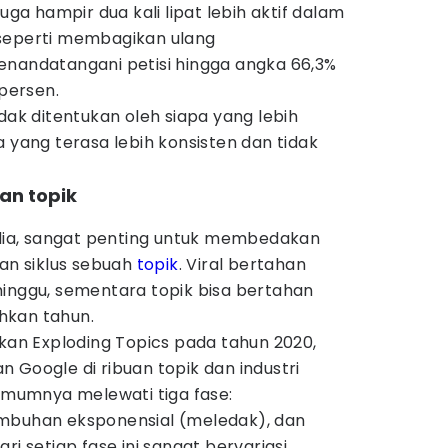
juga hampir dua kali lipat lebih aktif dalam
al seperti membagikan ulang
enandatangani petisi hingga angka 66,3%
 persen.
dak ditentukan oleh siapa yang lebih
a yang terasa lebih konsisten dan tidak
dan topik
ia, sangat penting untuk membedakan
an siklus sebuah
topik
. Viral bertahan
minggu, sementara topik bisa bertahan
hkan tahun.
ukan Exploding Topics pada tahun 2020,
 Google di ribuan topik dan industri
umnya melewati tiga fase:
umbuhan eksponensial (meledak), dan
ri setiap fase ini sangat bervariasi