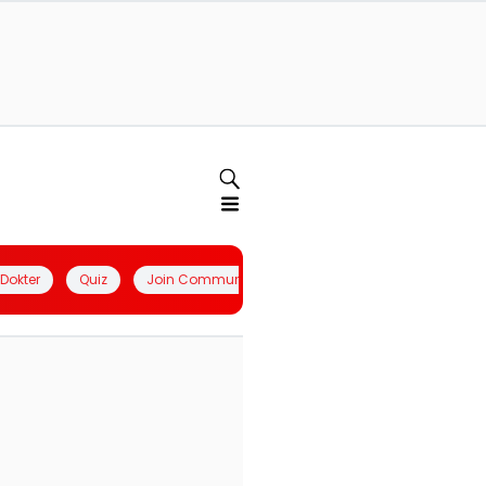
l Dokter
Quiz
Join Community