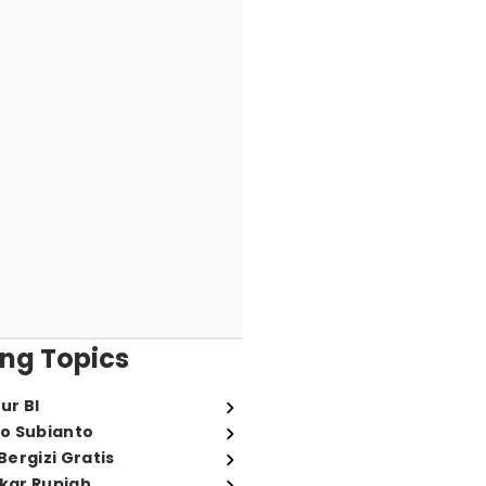
ng Topics
ur BI
o Subianto
ergizi Gratis
ukar Rupiah