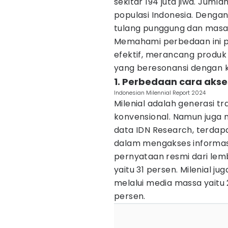
sekitar 194 juta jiwa. Juml
populasi Indonesia. Dengan 
tulang punggung dan masa
Memahami perbedaan ini p
efektif, merancang produk
yang beresonansi dengan k
1. Perbedaan cara akse
Indonesian Milennial Report 2024
Milenial adalah generasi t
konvensional. Namun juga 
data IDN Research, terdap
dalam mengakses informasi,
pernyataan resmi dari lem
yaitu 31 persen. Milenial j
melalui media massa yaitu
persen.