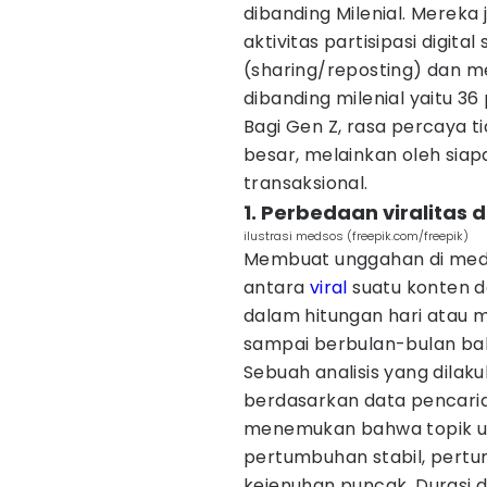
dibanding Milenial. Mereka 
aktivitas partisipasi digit
(sharing/reposting) dan m
dibanding milenial yaitu 36
Bagi Gen Z, rasa percaya ti
besar, melainkan oleh siap
transaksional.
1. Perbedaan viralitas 
ilustrasi medsos (freepik.com/freepik)
Membuat unggahan di med
antara
viral
suatu konten d
dalam hitungan hari atau 
sampai berbulan-bulan ba
Sebuah analisis yang dilak
berdasarkan data pencarian
menemukan bahwa topik um
pertumbuhan stabil, pert
kejenuhan puncak. Durasi da