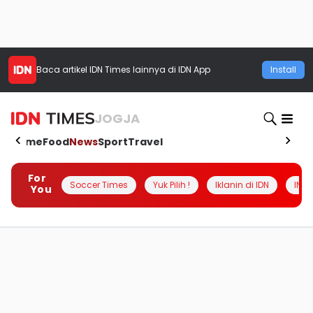
Baca artikel
IDN Times
lainnya di IDN App
Install
JOGJA
Home
Food
News
Sport
Travel
For
Soccer Times
Yuk Pilih !
Iklanin di IDN
INSI
You