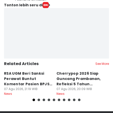
Tonton lebih seru di
Related Articles
See More
RSA UGM Beri Sanksi
Cherrypop 2026 Siap
K
Perawat Buntut
Guncang Prambanan,
K
Komentar Pasien BPJS
Refleksi 5 Tahun
B
di Medsos
07 Agu 2026, 21:19 WIB
Perjalanan
07 Agu 2026, 20:09 WIB
J
07
News
News
Ne