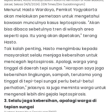
Kepala BKKBN, Hasto Wardoyo dalam Rakornis Kemitraan di Hotel Bidakara,
Jaksel, Selasa (14/5/2024). (IDN Times/Dini Suciatiningrum)
Menurut Hasto Wardoyo, Pemkot Yogyakarta
akan melakukan pemetaan untuk mengetahui
kawasan munculnya kasus leptospirosis. "Akan
bisa dibaca sebetulnya tren di wilayah area
seperti apa. Itu yang akan dipetakan," terang
Hasto.
Tak kalah penting, Hasto mengimbau kepada
masyarakat selalu menjaga kebersihan untuk
mencegah leptospirosis. Apalagi, warga yang
tinggal di daerah tepi sungai. "Harapan saya jaga
kebersihan lingkungan, sampah, terutama yang
tinggal di tepi-tepi sungai perlu betul-betul
perhatian," jelasnya. Ia juga meminta warga untuk
mengenali lebih dini gejala leptospirosis.
3. Selalu jaga kebersihan, apalagi warga di
tepian sungai