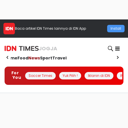
Baca artikel
IDN Times
lainnya di IDN App
Install
JOGJA
Home
Food
News
Sport
Travel
For
Soccer Times
Yuk Pilih !
Iklanin di IDN
INSI
You