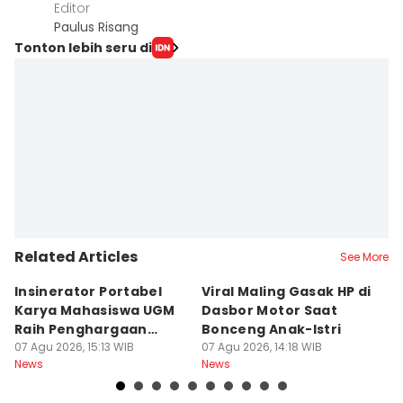
Editor
Paulus Risang
Tonton lebih seru di
Related Articles
See More
Insinerator Portabel
Viral Maling Gasak HP di
M
Karya Mahasiswa UGM
Dasbor Motor Saat
di
Raih Penghargaan
Bonceng Anak-Istri
S
Internasional
07 Agu 2026, 15:13 WIB
07 Agu 2026, 14:18 WIB
P
06
News
News
Ne