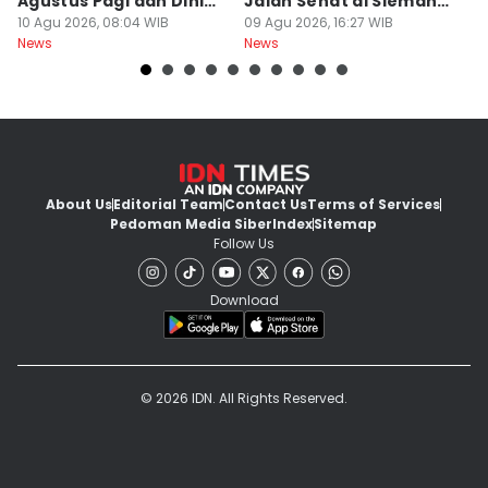
Agustus Pagi dan Dini
Jalan Sehat di Sleman,
D
Hari
10 Agu 2026, 08:04 WIB
10 Orang Luka
09 Agu 2026, 16:27 WIB
J
09
News
News
Ne
About Us
Editorial Team
Contact Us
Terms of Services
Pedoman Media Siber
Index
Sitemap
Follow Us
Download
© 2026 IDN. All Rights Reserved.