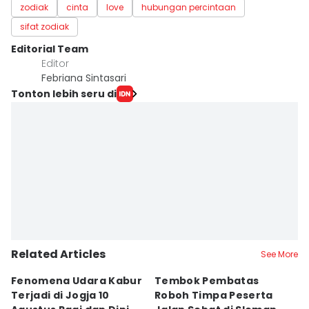
zodiak
cinta
love
hubungan percintaan
sifat zodiak
Editorial Team
Editor
Febriana Sintasari
Tonton lebih seru di
Related Articles
See More
Fenomena Udara Kabur
Tembok Pembatas
F
Terjadi di Jogja 10
Roboh Timpa Peserta
Ad