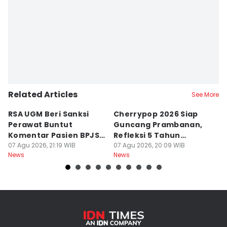
Related Articles
See More
RSA UGM Beri Sanksi
Cherrypop 2026 Siap
K
Perawat Buntut
Guncang Prambanan,
K
Komentar Pasien BPJS
Refleksi 5 Tahun
B
di Medsos
07 Agu 2026, 21:19 WIB
Perjalanan
07 Agu 2026, 20:09 WIB
J
07
News
News
Ne