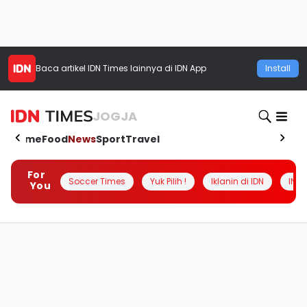
Baca artikel
IDN Times
lainnya di IDN App
Install
JOGJA
Home
Food
News
Sport
Travel
For
Soccer Times
Yuk Pilih !
Iklanin di IDN
INSI
You