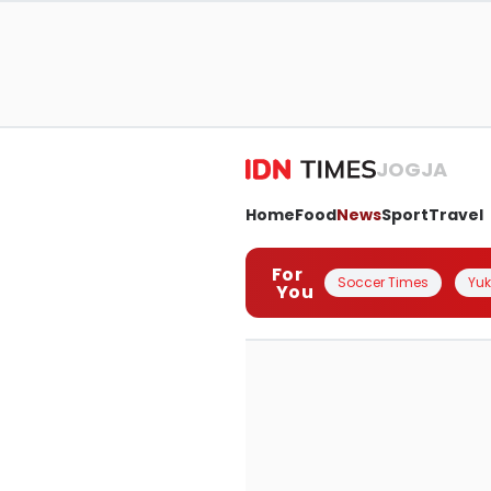
JOGJA
Home
Food
News
Sport
Travel
For
Soccer Times
Yuk 
You