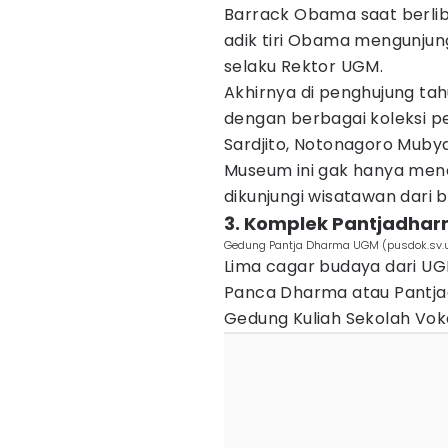
Barrack Obama saat berlibu
adik tiri Obama mengunjun
selaku Rektor UGM.
Akhirnya di penghujung tah
dengan berbagai koleksi p
Sardjito, Notonagoro Mubya
Museum ini gak hanya mena
dikunjungi wisatawan dari 
3. Komplek Pantjadha
Gedung Pantja Dharma UGM (pusdok.sv.u
Lima cagar budaya dari UG
Panca Dharma atau Pantjad
Gedung Kuliah Sekolah Vok