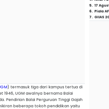
5
.
17 Agus
6
.
Piala A
7
.
GIIAS 2
UGM
) termasuk tiga dari kampus tertua di
ret 1946, UGM awalnya bernama Balai
a. Pendirian Balai Perguruan Tinggi Gajah
kiran beberapa tokoh pendidikan yaitu