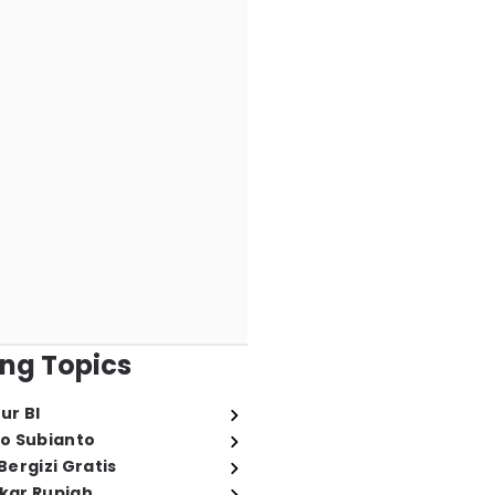
ng Topics
ur BI
o Subianto
ergizi Gratis
ukar Rupiah