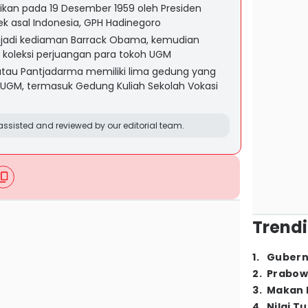
kan pada 19 Desember 1959 oleh Presiden
ek asal Indonesia, GPH Hadinegoro
adi kediaman Barrack Obama, kemudian
koleksi perjuangan para tokoh UGM
tau Pantjadarma memiliki lima gedung yang
GM, termasuk Gedung Kuliah Sekolah Vokasi
ssisted and reviewed by our editorial team.
Trendi
1
.
Gubern
2
.
Prabow
3
.
Makan B
4
.
Nilai T