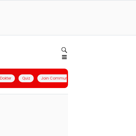
l Dokter
Quiz
Join Community