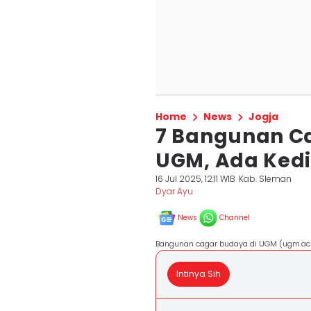
Home
News
Jogja
7 Bangunan Ca
UGM, Ada Ked
16 Jul 2025, 12:11 WIB
Kab. Sleman
Dyar Ayu
News
Channel
Bangunan cagar budaya di UGM (ugm.ac.
Intinya Sih