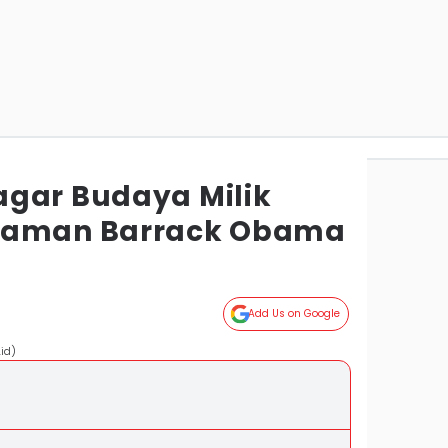
gar Budaya Milik
iaman Barrack Obama
Add Us on Google
id)