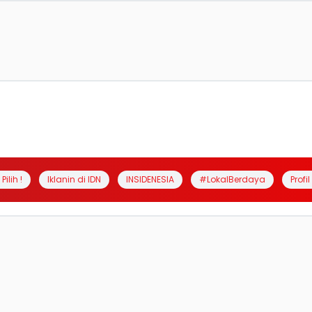
Pilih !
Iklanin di IDN
INSIDENESIA
#LokalBerdaya
Profi