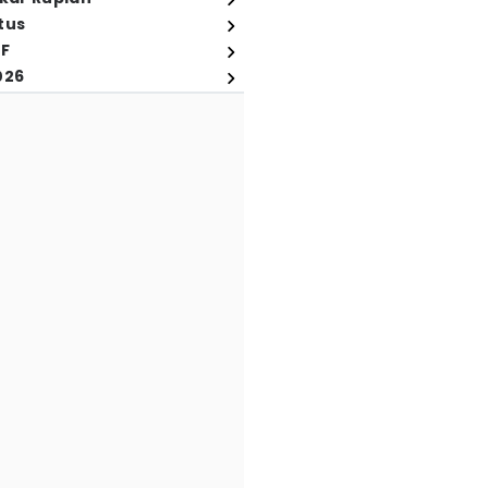
tus
FF
026