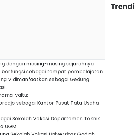
Trend
ung dengan masing-masing sejarahnya.
V berfungsi sebagai tempat pembelajatan
ng V dimanfaatkan sebagai Gedung
si.
nama, yaitu:
prodjo sebagai Kantor Pusat Tata Usaha
agai Sekolah Vokasi Departemen Teknik
ika UGM
ng Sekolah Vokasi Universitas Gadjah