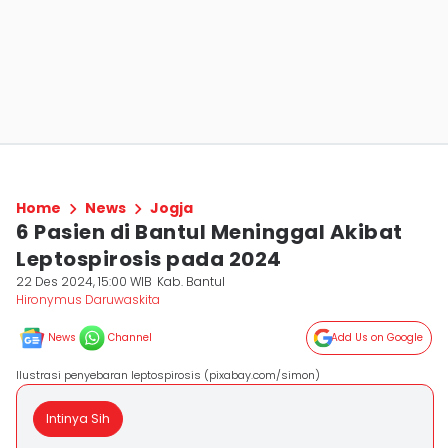
Home
News
Jogja
6 Pasien di Bantul Meninggal Akibat
Leptospirosis pada 2024
22 Des 2024, 15:00 WIB
Kab. Bantul
Hironymus Daruwaskita
News
Channel
Add Us on Google
Ilustrasi penyebaran leptospirosis (pixabay.com/simon)
Intinya Sih