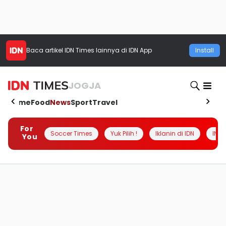
Baca artikel
IDN Times
lainnya di IDN App
Install
JOGJA
Home
Food
News
Sport
Travel
For
Soccer Times
Yuk Pilih !
Iklanin di IDN
INSI
You