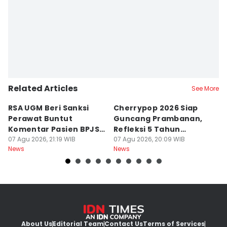
Related Articles
See More
RSA UGM Beri Sanksi
Cherrypop 2026 Siap
K
Perawat Buntut
Guncang Prambanan,
K
Komentar Pasien BPJS
Refleksi 5 Tahun
B
di Medsos
07 Agu 2026, 21:19 WIB
Perjalanan
07 Agu 2026, 20:09 WIB
J
07
News
News
Ne
About Us
Editorial Team
Contact Us
Terms of Services