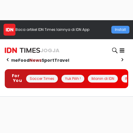
Baca artikel
IDN Times
lainnya di IDN App
Install
JOGJA
Home
Food
News
Sport
Travel
For
Soccer Times
Yuk Pilih !
Iklanin di IDN
INSI
You