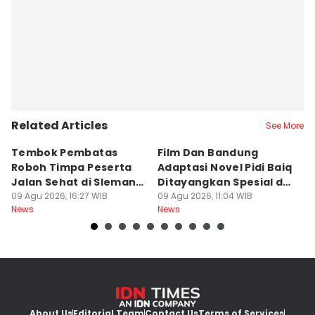
Related Articles
See More
Tembok Pembatas
Film Dan Bandung
P
Roboh Timpa Peserta
Adaptasi Novel Pidi Baiq
W
Jalan Sehat di Sleman,
Ditayangkan Spesial di
D
10 Orang Luka
09 Agu 2026, 16:27 WIB
Jogja
09 Agu 2026, 11:04 WIB
09
News
News
Ne
About Us
Editorial Team
Contact Us
Terms of Services