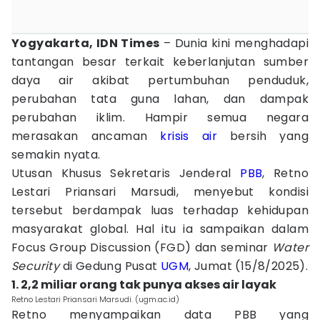
Yogyakarta, IDN Times
– Dunia kini menghadapi
tantangan besar terkait keberlanjutan sumber
daya air akibat pertumbuhan penduduk,
perubahan tata guna lahan, dan dampak
perubahan iklim. Hampir semua negara
merasakan ancaman
krisis air
bersih yang
semakin nyata.
Utusan Khusus Sekretaris Jenderal
PBB
, Retno
Lestari Priansari Marsudi, menyebut kondisi
tersebut berdampak luas terhadap kehidupan
masyarakat global. Hal itu ia sampaikan dalam
Focus Group Discussion (FGD) dan seminar
Water
Security
di Gedung Pusat
UGM
, Jumat (15/8/2025).
1. 2,2 miliar orang tak punya akses air layak
Retno Lestari Priansari Marsudi. (ugm.ac.id)
Retno menyampaikan data PBB yang