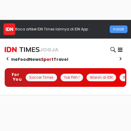
Baca artikel
IDN Times
lainnya di IDN App
Install
JOGJA
Home
Food
News
Sport
Travel
For
Soccer Times
Yuk Pilih !
Iklanin di IDN
INSI
You