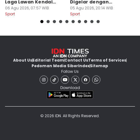
Laga Lawan Kendal
Digelar dengan
d
Tornado FC
06 Agu 2026, 07:57 WIB
Penonton
05 Agu 2026, 20:14 WIB
M
03
Sport
Sport
Sp
About Us
Editorial Team
Contact Us
Terms of Services
Pedoman Media Siber
Index
Sitemap
Follow Us
Download
© 2026 IDN. All Rights Reserved.