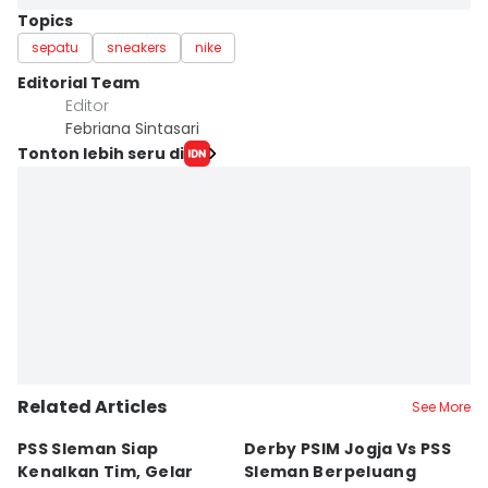
Topics
sepatu
sneakers
nike
Editorial Team
Editor
Febriana Sintasari
Tonton lebih seru di
Related Articles
See More
PSS Sleman Siap
Derby PSIM Jogja Vs PSS
Tr
Kenalkan Tim, Gelar
Sleman Berpeluang
O