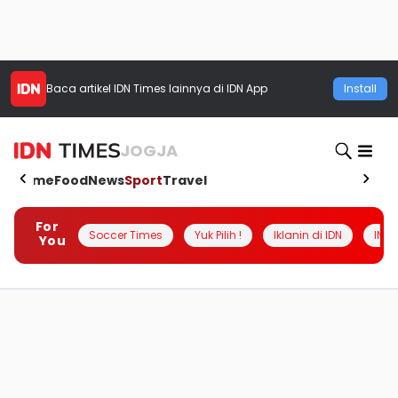
Baca artikel
IDN Times
lainnya di IDN App
Install
JOGJA
Home
Food
News
Sport
Travel
For
Soccer Times
Yuk Pilih !
Iklanin di IDN
INSI
You