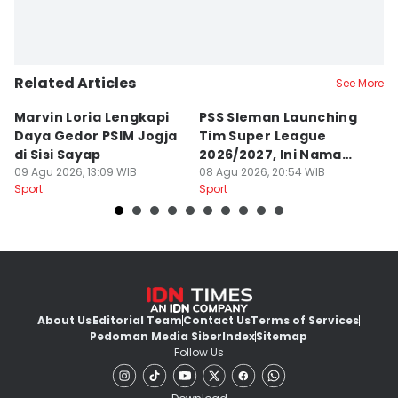
Related Articles
See More
Marvin Loria Lengkapi
PSS Sleman Launching
P
Daya Gedor PSIM Jogja
Tim Super League
G
di Sisi Sayap
2026/2027, Ini Nama
B
09 Agu 2026, 13:09 WIB
Para Pemain
08 Agu 2026, 20:54 WIB
M
07
Sport
Sport
Sp
About Us
Editorial Team
Contact Us
Terms of Services
Pedoman Media Siber
Index
Sitemap
Follow Us