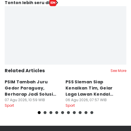
Tonton lebih seru di
Related Articles
See More
PSIM Tambah Juru
PSS Sleman Siap
D
Gedor Paraguay,
Kenalkan Tim, Gelar
S
Berharap Jadi Solusi
Laga Lawan Kendal
D
Minimnya Pencetak Gol
07 Agu 2026, 10:59 WIB
Tornado FC
06 Agu 2026, 07:57 WIB
P
05
Sport
Sport
Sp