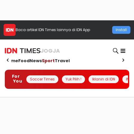
Baca artikel
IDN Times
lainnya di IDN App
Install
JOGJA
Home
Food
News
Sport
Travel
For
Soccer Times
Yuk Pilih !
Iklanin di IDN
INSI
You