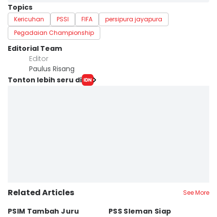
Topics
Kericuhan
PSSI
FIFA
persipura jayapura
Pegadaian Championship
Editorial Team
Editor
Paulus Risang
Tonton lebih seru di
Related Articles
See More
PSIM Tambah Juru
PSS Sleman Siap
D