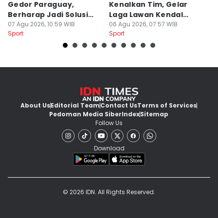
Gedor Paraguay,
Kenalkan Tim, Gelar
S
Berharap Jadi Solusi
Laga Lawan Kendal
D
Minimnya Pencetak Gol
07 Agu 2026, 10:59 WIB
Tornado FC
06 Agu 2026, 07:57 WIB
P
05
Sport
Sport
Sp
About Us
Editorial Team
Contact Us
Terms of Services
Pedoman Media Siber
Index
Sitemap
Follow Us
Download
© 2026 IDN. All Rights Reserved.