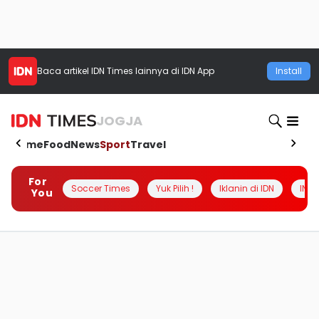
Baca artikel
IDN Times
lainnya di IDN App
Install
JOGJA
Home
Food
News
Sport
Travel
For
Soccer Times
Yuk Pilih !
Iklanin di IDN
INSI
You