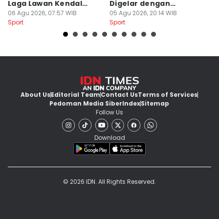
Laga Lawan Kendal
Digelar dengan
d
Tornado FC
06 Agu 2026, 07:57 WIB
Penonton
05 Agu 2026, 20:14 WIB
M
03
Sport
Sport
Sp
About Us
Editorial Team
Contact Us
Terms of Services
Pedoman Media Siber
Index
Sitemap
Follow Us
Download
© 2026 IDN. All Rights Reserved.