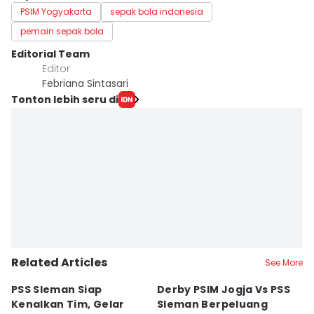
PSIM Yogyakarta
sepak bola indonesia
pemain sepak bola
Editorial Team
Editor
Febriana Sintasari
Tonton lebih seru di
Related Articles
See More
PSS Sleman Siap
Derby PSIM Jogja Vs PSS
Tr
Kenalkan Tim, Gelar
Sleman Berpeluang
O