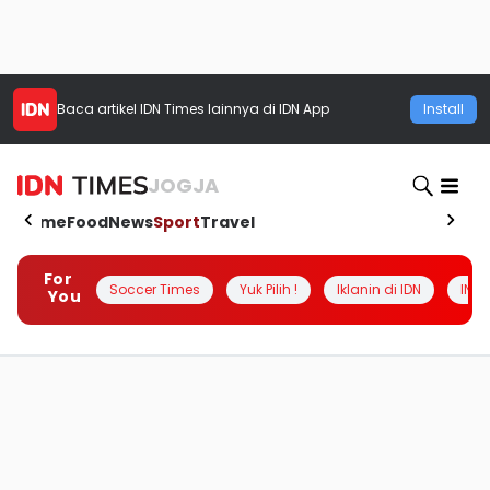
Baca artikel
IDN Times
lainnya di IDN App
Install
JOGJA
Home
Food
News
Sport
Travel
For
Soccer Times
Yuk Pilih !
Iklanin di IDN
INSI
You