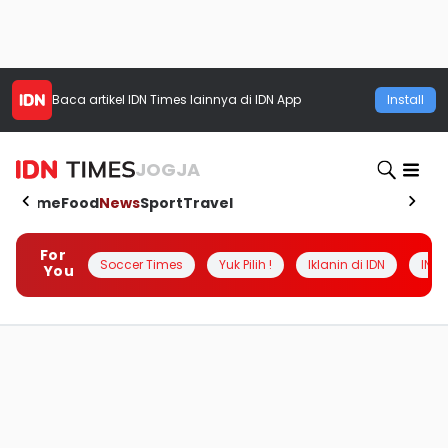
Baca artikel
IDN Times
lainnya di IDN App
Install
JOGJA
Home
Food
News
Sport
Travel
For
Soccer Times
Yuk Pilih !
Iklanin di IDN
INSI
You