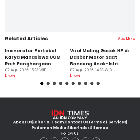
Related Articles
See More
Insinerator Portabel
Viral Maling Gasak HP di
M
Karya Mahasiswa UGM
Dasbor Motor Saat
di
Raih Penghargaan
Bonceng Anak-Istri
S
Internasional
07 Agu 2026, 15:13 WIB
07 Agu 2026, 14:18 WIB
P
06
News
News
Ne
About Us
Editorial Team
Contact Us
Terms of Services
Pedoman Media Siber
Index
Sitemap
Follow Us