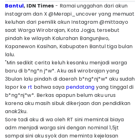
Bantul
, IDN Times
- Ramai unggahan dari akun
instagram dan X @Merapi_uncover yang memuat
keluhan dari pemilik akun Instagram @mittaayo
saat Warga Wirobrajan, Kota Jogja, tersebut
pindah ke wilayah Kalurahan Bangunjiwo,
Kapanewon Kasihan, Kabupaten Bantul tiga bulan
lalu.
"Min sedikit cerita keluh kesanku menjadi warga
baru di b*ng*n j*w*. Aku asli wirobrajan yang
3bulan lalu pindah di daerah b*ng*nj*w* aku sudah
lapor ke
rt
bahwa saya
pendatang
yang tinggal di
b*ng*nj*w*. Berkas apapun belum aku urus
karena aku masih sibuk dikerjaan dan pendidikan
anak2ku.
Sore tadi aku di wa oleh RT sini memintai biaya
adm menjadi warga sini dengan nominal 1,5jt
sampai sini aku syok dan meminta kejelasan