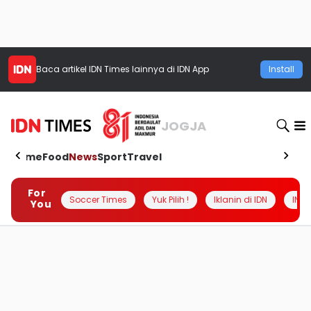
Baca artikel
IDN Times
lainnya di IDN App
Install
JOGJA
Home
Food
News
Sport
Travel
For
Soccer Times
Yuk Pilih !
Iklanin di IDN
INSI
You