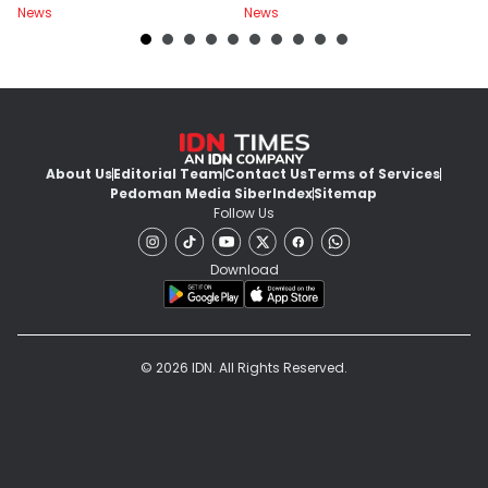
News
News
Ne
About Us
Editorial Team
Contact Us
Terms of Services
Pedoman Media Siber
Index
Sitemap
Follow Us
Download
© 2026 IDN. All Rights Reserved.