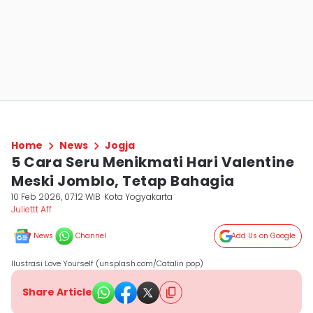
Home
News
Jogja
5 Cara Seru Menikmati Hari Valentine
Meski Jomblo, Tetap Bahagia
10 Feb 2026, 07:12 WIB
Kota Yogyakarta
Juliettt Aff
News
Channel
Add Us on Google
Ilustrasi Love Yourself (unsplash.com/Catalin pop)
Share Article