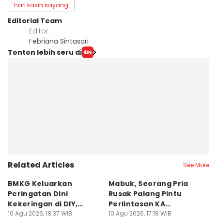
hari kasih sayang
Editorial Team
Editor
Febriana Sintasari
Tonton lebih seru di
Related Articles
See More
BMKG Keluarkan
Mabuk, Seorang Pria
F
Peringatan Dini
Rusak Palang Pintu
G
Kekeringan di DIY,
Perlintasan KA
P
Kategori Awas
10 Agu 2026, 18:37 WIB
Banyuraden
10 Agu 2026, 17:18 WIB
K
10