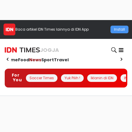
Baca artikel
IDN Times
lainnya di IDN App
Install
JOGJA
Home
Food
News
Sport
Travel
For
Soccer Times
Yuk Pilih !
Iklanin di IDN
INSI
You