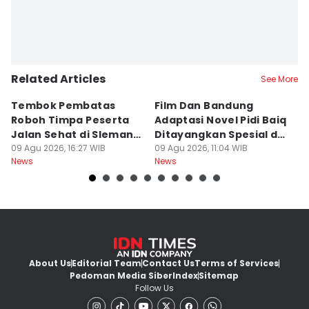
Related Articles
See More
Tembok Pembatas
Film Dan Bandung
P
Roboh Timpa Peserta
Adaptasi Novel Pidi Baiq
W
Jalan Sehat di Sleman,
Ditayangkan Spesial di
D
10 Orang Luka
09 Agu 2026, 16:27 WIB
Jogja
09 Agu 2026, 11:04 WIB
09
News
News
Ne
About Us
Editorial Team
Contact Us
Terms of Services
Pedoman Media Siber
Index
Sitemap
Follow Us