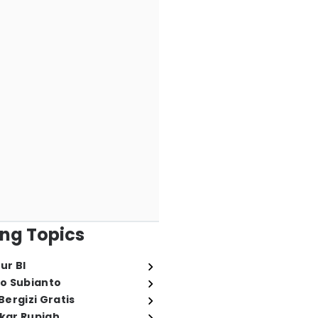
ng Topics
ur BI
o Subianto
ergizi Gratis
ukar Rupiah