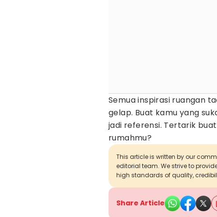
Semua inspirasi ruangan t
gelap. Buat kamu yang su
jadi referensi. Tertarik bu
rumahmu?
This article is written by our com
editorial team. We strive to provi
high standards of quality, credibil
Share Article