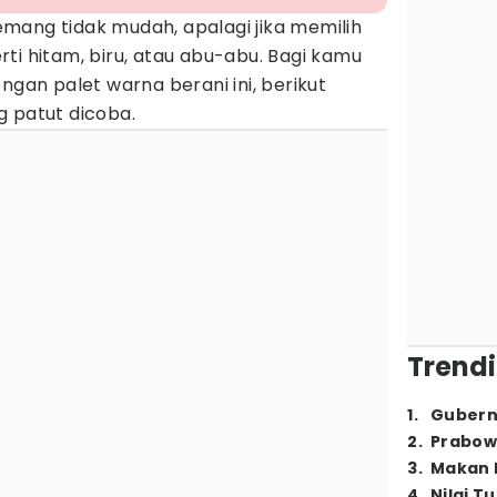
ang tidak mudah, apalagi jika memilih
ti hitam, biru, atau abu-abu. Bagi kamu
ngan palet warna berani ini, berikut
g patut dicoba.
Trendi
1
.
Gubern
2
.
Prabow
3
.
Makan B
4
.
Nilai T