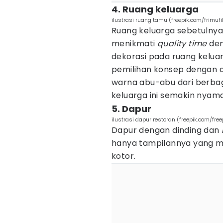
4. Ruang keluarga
ilustrasi ruang tamu (freepik.com/frimuf
Ruang keluarga sebetulnya
menikmati
quality time
den
dekorasi pada ruang kelua
pemilihan konsep dengan d
warna abu-abu dari berbag
keluarga ini semakin nyam
5. Dapur
ilustrasi dapur restoran (freepik.com/free
Dapur dengan dinding dan
hanya tampilannya yang mi
kotor.