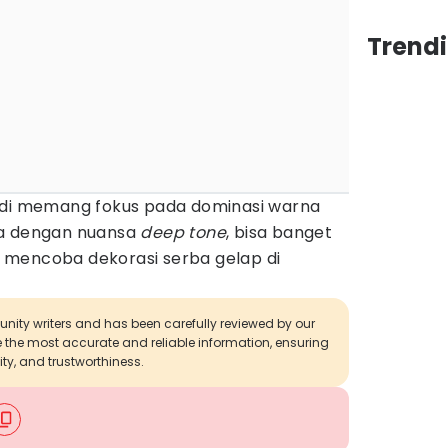
Trend
adi memang fokus pada dominasi warna
ka dengan nuansa
deep tone
, bisa banget
at mencoba dekorasi serba gelap di
munity writers and has been carefully reviewed by our
de the most accurate and reliable information, ensuring
ity, and trustworthiness.