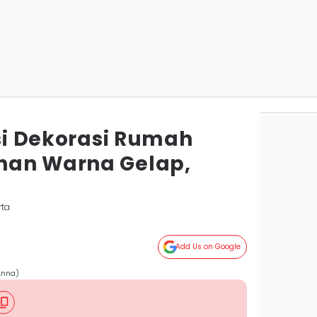
asi Dekorasi Rumah
han Warna Gelap,
rta
Add Us on Google
Anna)