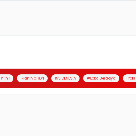
Pilih !
Iklanin di IDN
INSIDENESIA
#LokalBerdaya
Profi