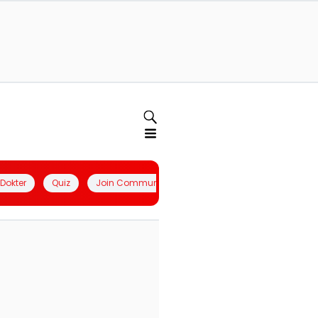
l Dokter
Quiz
Join Community