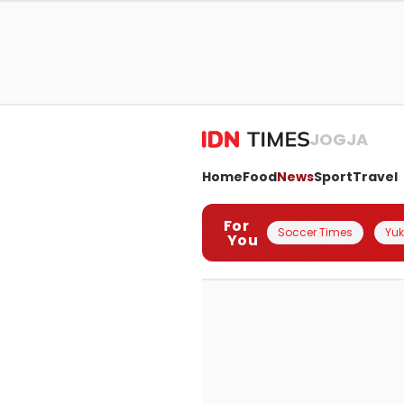
JOGJA
Home
Food
News
Sport
Travel
For
Soccer Times
Yuk 
You