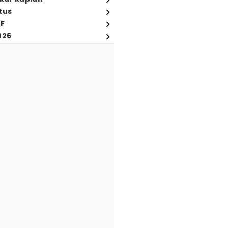
tus
FF
026