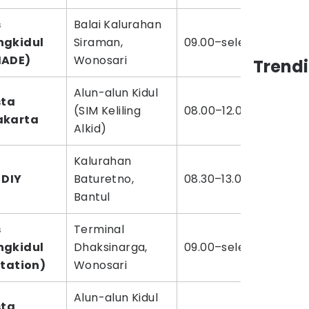
s
Balai Kalurahan
gkidul
Siraman,
09.00–selesai
MADE)
Wonosari
Trend
Alun-alun Kidul
sta
(SIM Keliling
08.00–12.00 WIB
akarta
Alkid)
Kalurahan
 DIY
Baturetno,
08.30–13.00 WIB
Bantul
s
Terminal
gkidul
Dhaksinarga,
09.00–selesai
Station)
Wonosari
Alun-alun Kidul
sta