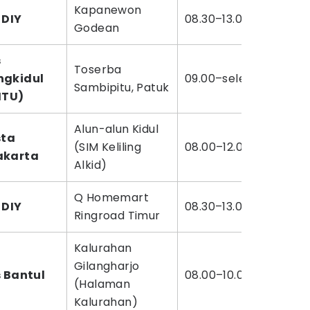
Kapanewon
 DIY
08.30–13.00 WIB
Godean
s
Toserba
gkidul
09.00–selesai
Sambipitu, Patuk
ITU)
Alun-alun Kidul
sta
(SIM Keliling
08.00–12.00 WIB
akarta
Alkid)
Q Homemart
 DIY
08.30–13.00 WIB
Ringroad Timur
Kalurahan
Gilangharjo
s Bantul
08.00–10.00 WIB
(Halaman
Kalurahan)