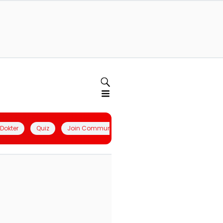
l Dokter
Quiz
Join Community