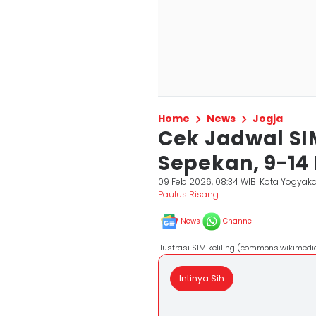
Home
News
Jogja
Cek Jadwal SI
Sepekan, 9-14 
09 Feb 2026, 08:34 WIB
Kota Yogyaka
Paulus Risang
News
Channel
ilustrasi SIM keliling (commons.wikimedi
Intinya Sih