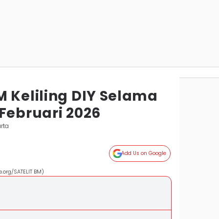
M Keliling DIY Selama
Februari 2026
rta
Add Us on Google
a.org/SATELIT BM)