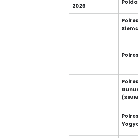
Polda
2026
Polre
Slem
Polre
Polre
Gunun
(SIM
Polre
Yogy