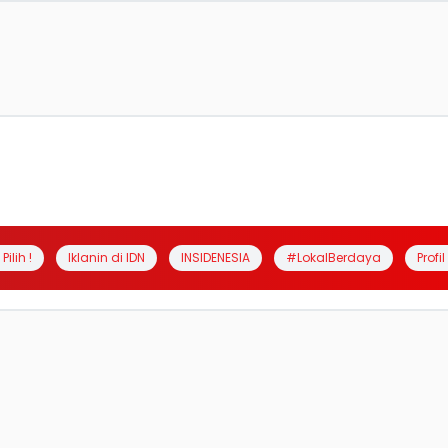
Pilih !
Iklanin di IDN
INSIDENESIA
#LokalBerdaya
Profi