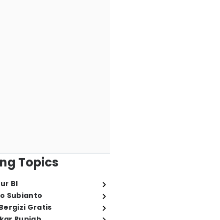
ng Topics
ur BI
o Subianto
ergizi Gratis
ukar Rupiah