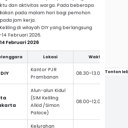
aktu dan aktivitas warga. Pada beberapa
sediakan pada malam hari bagi pemohon
pada jam kerja.
eliling di wilayah DIY yang berlangsung
–14 Februari 2026.
-14 Februari 2026
elenggara
Lokasi
Waktu
Kantor PJR
Tonton leb
 DIY
08.30–13.00 WIB
Prambanan
Alun-alun Kidul
sta
(SIM Keliling
08.00–12.00 WIB
akarta
Alkid /Simon
Palace)
Kelurahan