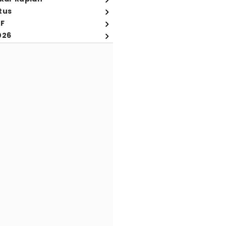
tus
FF
026