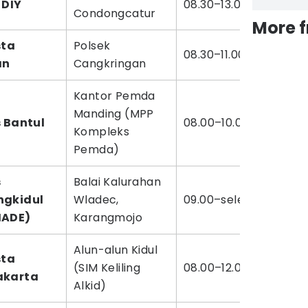
 DIY
08.30–13.00 WIB
Condongcatur
More 
sta
Polsek
08.30–11.00 WIB
an
Cangkringan
Kantor Pemda
Manding (MPP
s Bantul
08.00–10.00 WIB
Kompleks
Pemda)
s
Balai Kalurahan
gkidul
Wladec,
09.00–selesai
MADE)
Karangmojo
Alun-alun Kidul
sta
(SIM Keliling
08.00–12.00 WIB
akarta
Alkid)