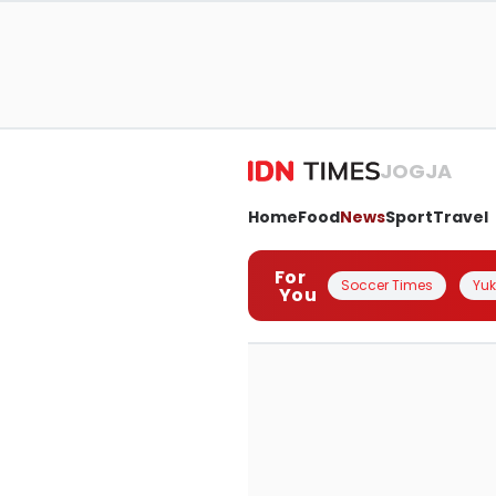
JOGJA
Home
Food
News
Sport
Travel
For
Soccer Times
Yuk 
You