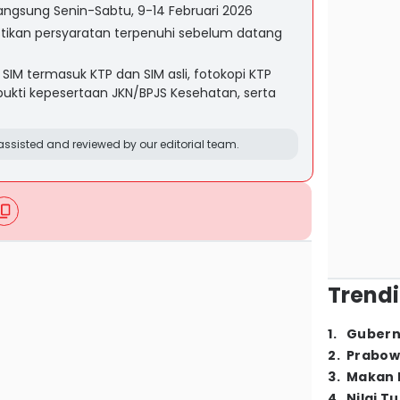
rlangsung Senin-Sabtu, 9-14 Februari 2026
kan persyaratan terpenuhi sebelum datang
SIM termasuk KTP dan SIM asli, fotokopi KTP
bukti kepesertaan JKN/BPJS Kesehatan, serta
ssisted and reviewed by our editorial team.
Trendi
1
.
Gubern
2
.
Prabow
3
.
Makan B
4
.
Nilai T