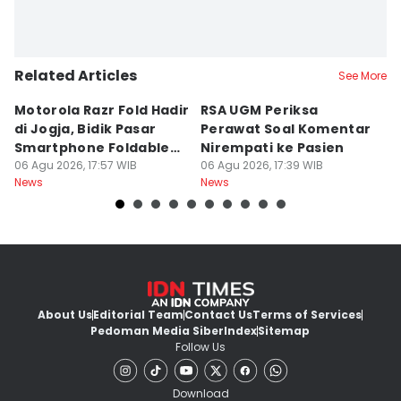
Related Articles
See More
Motorola Razr Fold Hadir
RSA UGM Periksa
A
di Jogja, Bidik Pasar
Perawat Soal Komentar
L
Smartphone Foldable
Nirempati ke Pasien
P
Premium
06 Agu 2026, 17:57 WIB
06 Agu 2026, 17:39 WIB
E
06
News
News
Ne
About Us
Editorial Team
Contact Us
Terms of Services
Pedoman Media Siber
Index
Sitemap
Follow Us
Download