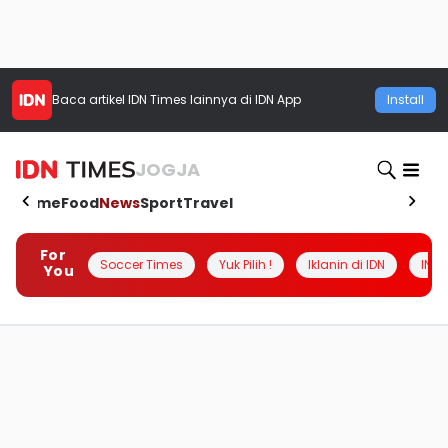
Baca artikel
IDN Times
lainnya di IDN App
Install
JOGJA
Home
Food
News
Sport
Travel
For
Soccer Times
Yuk Pilih !
Iklanin di IDN
INSI
You