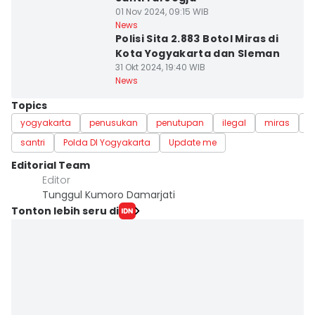
01 Nov 2024, 09:15 WIB
News
Polisi Sita 2.883 Botol Miras di
Kota Yogyakarta dan Sleman
31 Okt 2024, 19:40 WIB
News
Topics
yogyakarta
penusukan
penutupan
ilegal
miras
m
santri
Polda DI Yogyakarta
Update me
Editorial Team
Editor
Tunggul Kumoro Damarjati
Tonton lebih seru di