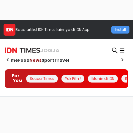
Baca artikel
IDN Times
lainnya di IDN App
Install
JOGJA
Home
Food
News
Sport
Travel
For
Soccer Times
Yuk Pilih !
Iklanin di IDN
INSI
You