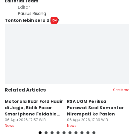
Editorial Team
Editor
Paulus Risang
Tonton lebih seru di
Related Articles
See More
Motorola Razr Fold Hadir
RSA UGM Periksa
A
di Jogja, Bidik Pasar
Perawat Soal Komentar
L
Smartphone Foldable
Nirempati ke Pasien
P
Premium
06 Agu 2026, 17:57 WIB
06 Agu 2026, 17:39 WIB
E
06
News
News
Ne