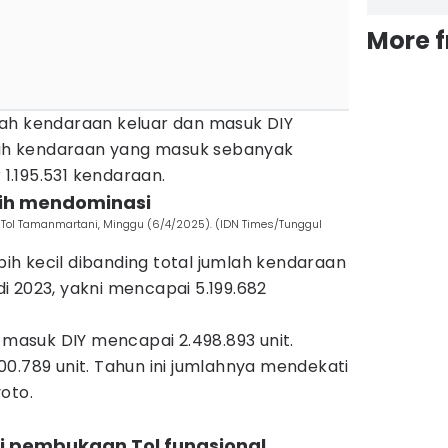
More 
ah kendaraan keluar dan masuk DIY
mlah kendaraan yang masuk sebanyak
r 1.195.531 kendaraan.
sih mendominasi
y Tol Tamanmartani, Minggu (6/4/2025). (IDN Times/Tunggul
ebih kecil dibanding total jumlah kendaraan
 2023, yakni mencapai 5.199.682
n masuk DIY mencapai 2.498.893 unit.
0.789 unit. Tahun ini jumlahnya mendekati
oto.
hi pembukaan Tol fungsional