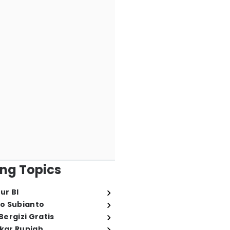
ng Topics
ur BI
o Subianto
ergizi Gratis
ukar Rupiah