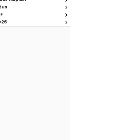
tus
FF
026