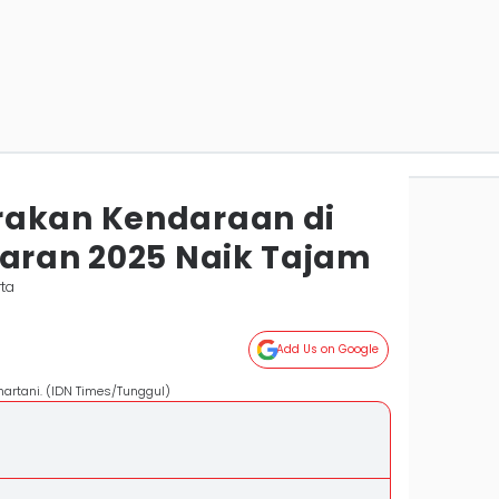
rakan Kendaraan di
baran 2025 Naik Tajam
rta
Add Us on Google
artani. (IDN Times/Tunggul)