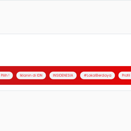
Pilih !
Iklanin di IDN
INSIDENESIA
#LokalBerdaya
Profi