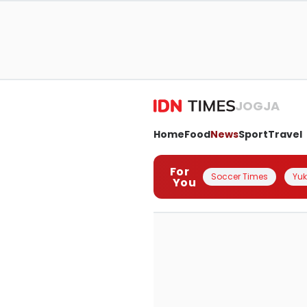
JOGJA
Home
Food
News
Sport
Travel
For
Soccer Times
Yuk 
You