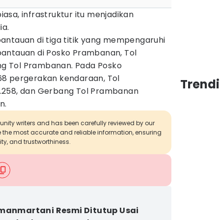
biasa, infrastruktur itu menjadikan
ia.
antauan di tiga titik yang mempengaruhi
, pantauan di Posko Prambanan, Tol
g Tol Prambanan. Pada Posko
68 pergerakan kendaraan, Tol
Trend
.258, dan Gerbang Tol Prambanan
n.
munity writers and has been carefully reviewed by our
de the most accurate and reliable information, ensuring
ity, and trustworthiness.
manmartani Resmi Ditutup Usai