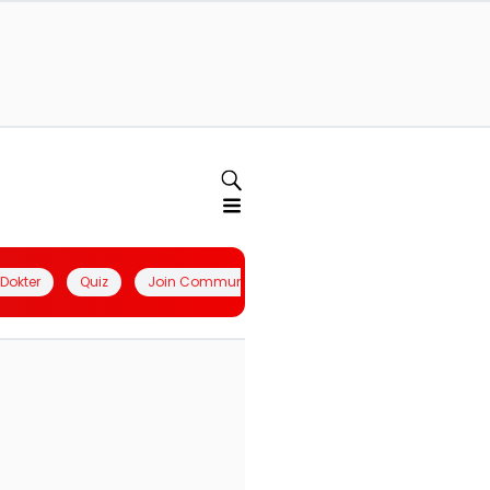
l Dokter
Quiz
Join Community