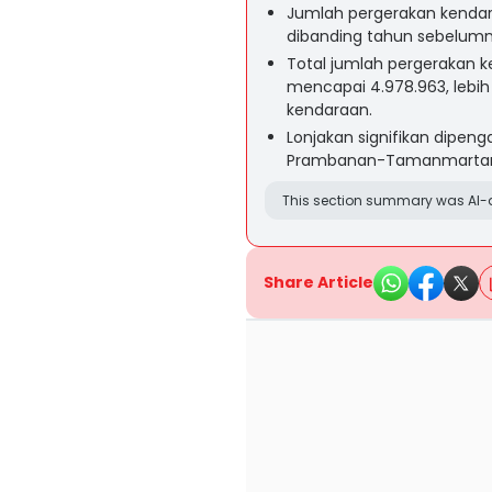
Jumlah pergerakan kendara
dibanding tahun sebelumn
Total jumlah pergerakan k
mencapai 4.978.963, lebih
kendaraan.
Lonjakan signifikan dipen
Prambanan-Tamanmartani y
This section summary was AI-a
Share Article