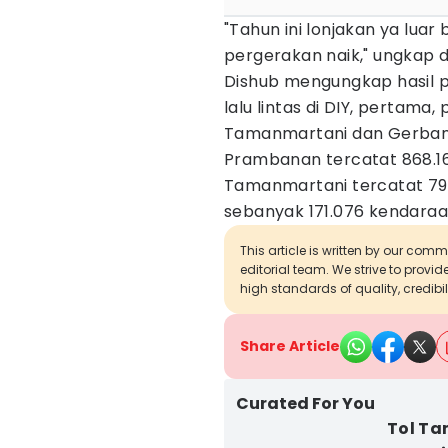
"Tahun ini lonjakan ya luar 
pergerakan naik," ungkap d
Dishub mengungkap hasil p
lalu lintas di DIY, pertama
Tamanmartani dan Gerban
Prambanan tercatat 868.1
Tamanmartani tercatat 79
sebanyak 171.076 kendaraa
This article is written by our com
editorial team. We strive to provi
high standards of quality, credibil
Share Article
Curated For You
Tol Ta