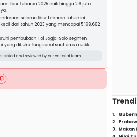
an libur Lebaran 2025 naik hingga 2,6 juta
ya.
endaraan selama libur Lebaran tahun ini
 kecil dari tahun 2023 yang mencapai 5.199.682
garuhi pembukaan Tol Jogja-Solo segmen
ang dibuka fungsional saat arus mudik.
ssisted and reviewed by our editorial team.
Trendi
1
.
Gubern
2
.
Prabow
3
.
Makan B
4
.
Nilai T