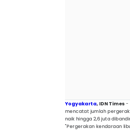
Yogyakarta
, IDN Times
- 
mencatat jumlah pergera
naik hingga 2,6 juta diban
"Pergerakan kendaraan libur