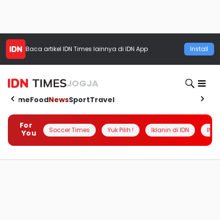
Baca artikel
IDN Times
lainnya di IDN App
Install
JOGJA
Home
Food
News
Sport
Travel
For
Soccer Times
Yuk Pilih !
Iklanin di IDN
INSI
You