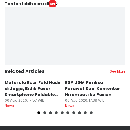
Tonton lebih seru di
Related Articles
See More
Motorola Razr Fold Hadir
RSA UGM Periksa
A
di Jogja, Bidik Pasar
Perawat Soal Komentar
L
Smartphone Foldable
Nirempati ke Pasien
P
Premium
06 Agu 2026, 17:57 WIB
06 Agu 2026, 17:39 WIB
E
06
News
News
Ne