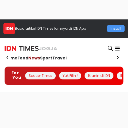
Baca artikel
IDN Times
lainnya di IDN App
Install
JOGJA
Home
Food
News
Sport
Travel
For
Soccer Times
Yuk Pilih !
Iklanin di IDN
INSI
You