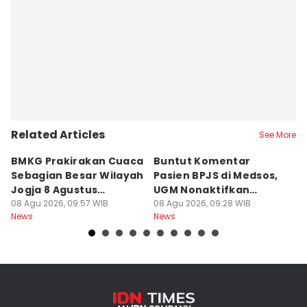
Related Articles
See More
BMKG Prakirakan Cuaca
Buntut Komentar
Sr
Sebagian Besar Wilayah
Pasien BPJS di Medsos,
Ti
Jogja 8 Agustus
UGM Nonaktifkan
P
Berawan
08 Agu 2026, 09:57 WIB
Dokter PPDS
08 Agu 2026, 09:28 WIB
J
08
News
News
Ne